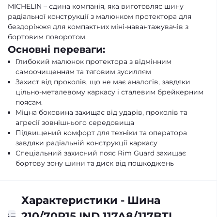
MICHELIN – єдина компанія, яка виготовляє шину
радіальної конструкції з малюнком протектора для
бездоріжжя для компактних міні-навантажувачів з
бортовим поворотом.
Основні переваги:
Глибокий малюнок протектора з відмінним
самоочищенням та тяговим зусиллям
Захист від проколів, що не має аналогів, завдяки
цільно-металевому каркасу і сталевим брейкерним
поясам.
Міцна боковина захищає від ударів, проколів та
агресії зовнішнього середовища
Підвищений комфорт для техніки та оператора
завдяки радіальній конструкції каркасу
Спеціальний захисний пояс Rim Guard захищає
бортову зону шини та диск від пошкоджень
Характеристики - Шина
210/70R15 IND 117A8/117BTL