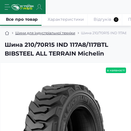
Все про товар
Характеристики
Відгуків
П
0
Шини для індустріальної техніки
Шина 210/70R15 IND 117A8/1
Шина 210/70R15 IND 117A8/117BTL
BIBSTEEL ALL TERRAIN Michelin
в наявності