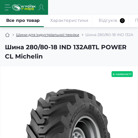
Все про товар
Характеристики
Відгуків
П
0
Шини для індустріальної техніки
Шина 280/80-18 IND 132A8
Шина 280/80-18 IND 132A8TL POWER
CL Michelin
в наявності