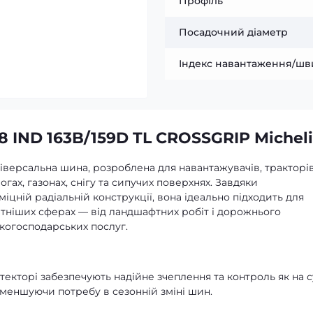
Профіль
Посадочний діаметр
Індекс навантаження/шв
 IND 163B/159D TL CROSSGRIP Michel
версальна шина, розроблена для навантажувачів, тракторів
гах, газонах, снігу та сипучих поверхнях. Завдяки
цній радіальній конструкції, вона ідеально підходить для
ітніших сферах — від ландшафтних робіт і дорожнього
ькогосподарських послуг.
отекторі забезпечують надійне зчеплення та контроль як на с
— зменшуючи потребу в сезонній зміні шин.