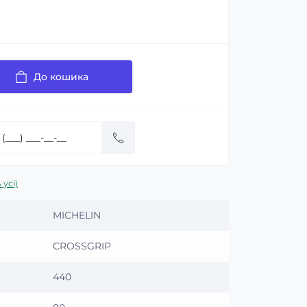
До кошика
 усі)
MICHELIN
CROSSGRIP
440