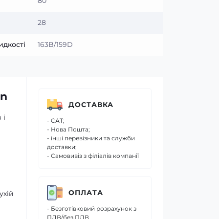
80
28
идкості
163B/159D
in
ДОСТАВКА
 і
- САТ;
- Нова Пошта;
- інші перевізники та служби
доставки;
- Самовивіз з філіалів компанії
ОПЛАТА
ухій
- Безготівковий розрахунок з
ПДВ/без ПДВ