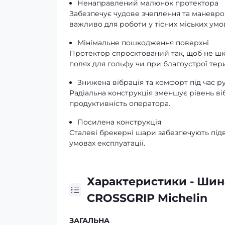
Ненаправлений малюнок протектора
Забезпечує чудове зчеплення та маневров
важливо для роботи у тісних міських умо
Мінімальне пошкодження поверхні
Протектор спроєктований так, щоб не шк
полях для гольфу чи при благоустрої тер
Знижена вібрація та комфорт під час р
Радіальна конструкція зменшує рівень ві
продуктивність оператора.
Посилена конструкція
Сталеві брекерні шари забезпечують підви
умовах експлуатації.
Характеристики - Шина
CROSSGRIP Michelin
ЗАГАЛЬНА