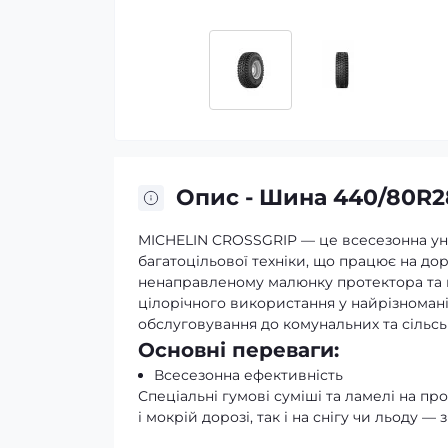
Опис - Шина 440/80R28
MICHELIN CROSSGRIP — це всесезонна уні
багатоцільової техніки, що працює на доро
ненаправленому малюнку протектора та мі
цілорічного використання у найрізноман
обслуговування до комунальних та сільс
Основні переваги:
Всесезонна ефективність
Спеціальні гумові суміші та ламелі на пр
і мокрій дорозі, так і на снігу чи льоду 