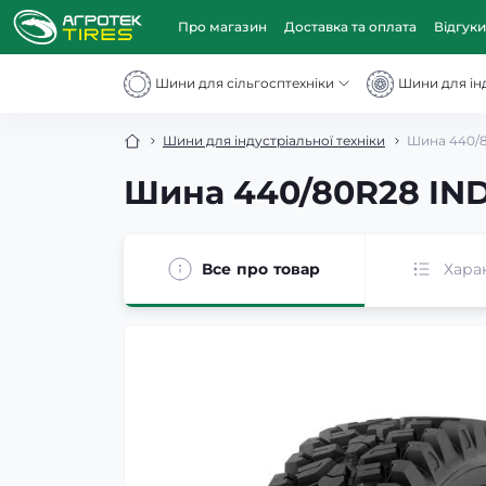
Про магазин
Доставка та оплата
Відгуки
Шини для сільгосптехніки
Шини для інд
Шини для індустріальної техніки
Шина 440/8
Шина 440/80R28 IND
Все про товар
Хара