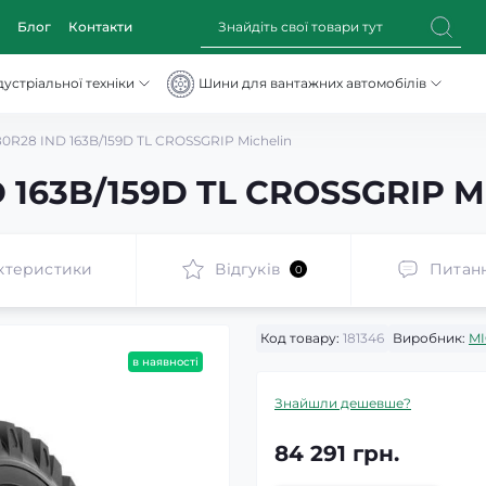
Блог
Контакти
устріальної техніки
Шини для вантажних автомобілів
0R28 IND 163B/159D TL CROSSGRIP Michelin
 163B/159D TL CROSSGRIP Mi
ктеристики
Відгуків
Питан
0
Код товару:
181346
Виробник:
MI
в наявності
Знайшли дешевше?
84 291 грн.