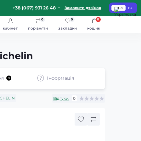
+38 (067) 931 26 48
Замовити дзвінок
ua
ru
0
0
0
кабінет
порівняти
закладки
кошик
chelin
ня
Iнформація
0
CHELIN
Відгуки:
0