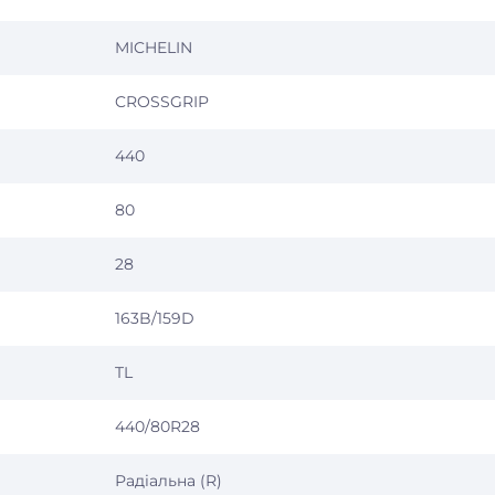
MICHELIN
CROSSGRIP
440
80
28
163B/159D
TL
440/80R28
Радіальна (R)