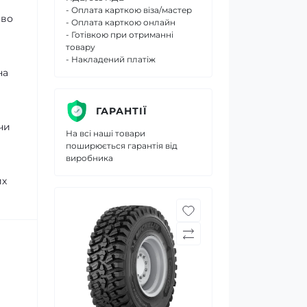
- Оплата карткою віза/мастер
иво
- Оплата карткою онлайн
- Готівкою при отриманні
товару
- Накладений платіж
на
ГАРАНТІЇ
чи
На всі наші товари
поширюється гарантія від
виробника
их