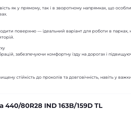
ість як у прямому, так і в зворотному напрямках, що особл
вах.
одити поверхню — ідеальний варіант для роботи в парках, 
иторій.
уху
брацій, забезпечуючи комфортну їзду на дорогах і підвищую
щену стійкість до проколів та довговічність, навіть у важк
 440/80R28 IND 163B/159D TL