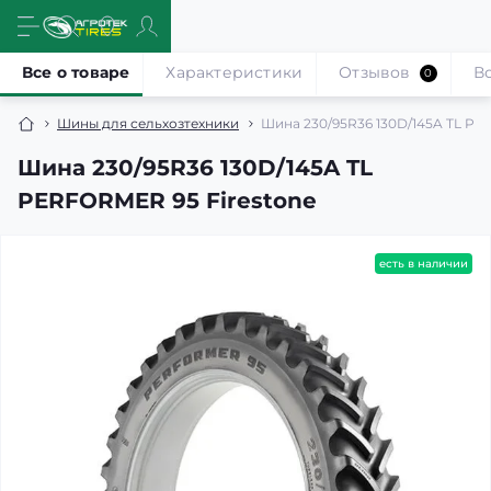
Все о товаре
Характеристики
Отзывов
В
0
Шины для сельхозтехники
Шина 230/95R36 130D/145A TL PE
Шина 230/95R36 130D/145A TL
PERFORMER 95 Firestone
есть в наличии