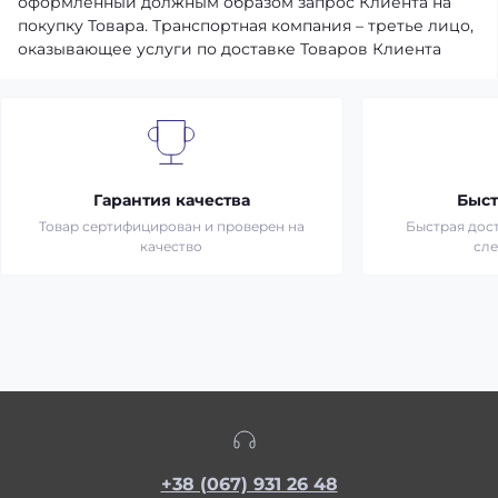
оформленный должным образом запрос Клиента на
покупку Товара. Транспортная компания – третье лицо,
оказывающее услуги по доставке Товаров Клиента
Гарантия качества
Быст
Товар сертифицирован и проверен на
Быстрая дост
качество
сл
+38 (067) 931 26 48