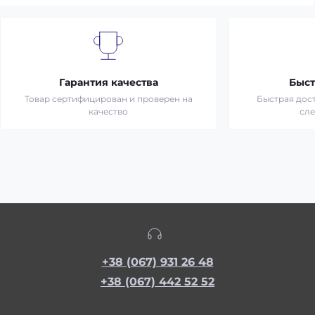
Гарантия качества
Быст
Товар сертифицирован и проверен на
Быстрая дост
качество
сл
+38 (067) 931 26 48
+38 (067) 442 52 52