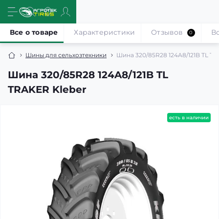
Все о товаре
Характеристики
Отзывов
В
0
Шины для сельхозтехники
Шина 320/85R28 124A8/121B TL TR
Шина 320/85R28 124A8/121B TL
TRAKER Kleber
есть в наличии