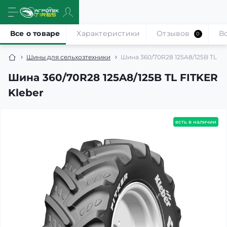
Все о товаре
Характеристики
Отзывов
В
0
Шины для сельхозтехники
Шина 360/70R28 125A8/125B TL FI
Шина 360/70R28 125A8/125B TL FITKER
Kleber
есть в наличии