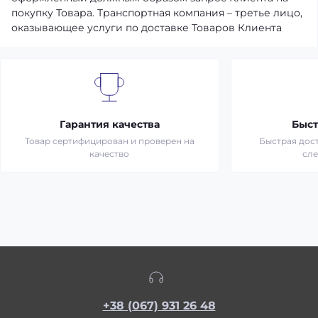
покупку Товара. Транспортная компания – третье лицо,
оказывающее услуги по доставке Товаров Клиента
Гарантия качества
Быст
Товар сертифицирован и проверен на
Быстрая дост
качество
сл
+38 (067) 931 26 48