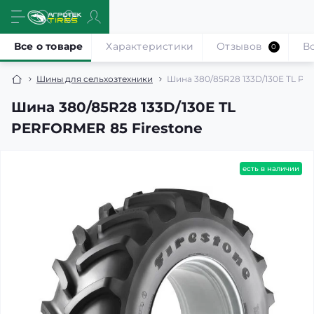
Все о товаре
Характеристики
Отзывов
В
0
Шины для сельхозтехники
Шина 380/85R28 133D/130E TL PE
Шина 380/85R28 133D/130E TL
PERFORMER 85 Firestone
есть в наличии