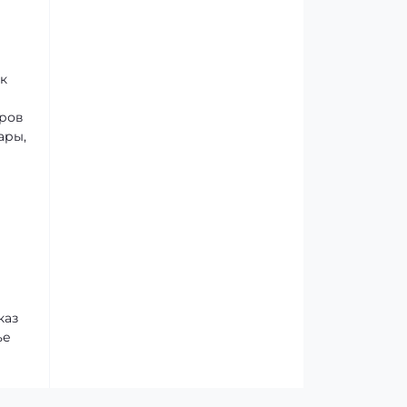
к
аров
ары,
каз
ье