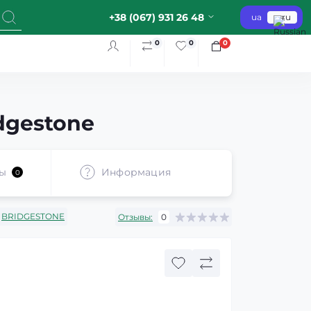
+38 (067) 931 26 48
ua
ru
0
0
0
dgestone
ы
Информация
0
BRIDGESTONE
Отзывы:
0