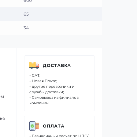
600
65
34
ДОСТАВКА
- САТ;
- Новая Почта;
- другие перевозчики и
службы доставки;
ом
- Самовывоз из филиалов
компании
 же
ОПЛАТА
- Безналичный расчет по НДС/