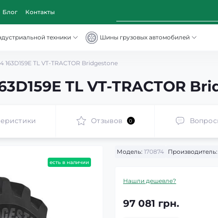
Блог
Контакты
ндустриальной техники
Шины грузовых автомобилей
 163D159E TL VT-TRACTOR Bridgestone
63D159E TL VT-TRACTOR Bri
теристики
Отзывов
Вопрос
0
Модель:
170874
Производитель:
есть в наличии
Нашли дешевле?
97 081 грн.