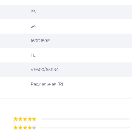
65
34
163D159E
TL
VF600/65R34
Радиальная (R)