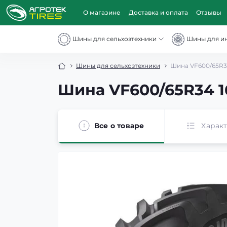
О магазине
Доставка и оплата
Отзывы
Шины для сельхозтехники
Шины для и
Шины для сельхозтехники
Шина VF600/65R34
Шина VF600/65R34 1
Все о товаре
Харак