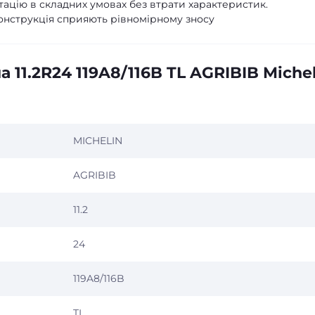
ацію в складних умовах без втрати характеристик.
конструкція сприяють рівномірному зносу
 11.2R24 119A8/116B TL AGRIBIB Miche
MICHELIN
AGRIBIB
11.2
24
119A8/116B
TL