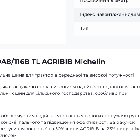
Посадочний діаметр
Індекс навантаження/шв
Тип
9A8/116B TL AGRIBIB Michelin
ьна шина для тракторів середньої та високої потужності
яка заслужено стала синонімом надійності та довговічності
альних шин для сільського господарства, особливо при
абезпечується надійна тяга навіть у вологих та пухких ґрунт
кономії пального та підвищення ефективності. За рахунок
ве зусилля зношеної на 50% шини AGRIBIB на 25% вище, ніж
 зносом