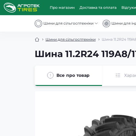
Про магазин
Доставка та оплата
Відгуки
Шини для сільгосптехніки
Шини для інд
Шини для сільгосптехніки
Шина 11.2R24 119A
Шина 11.2R24 119A8/1
Все про товар
Хара