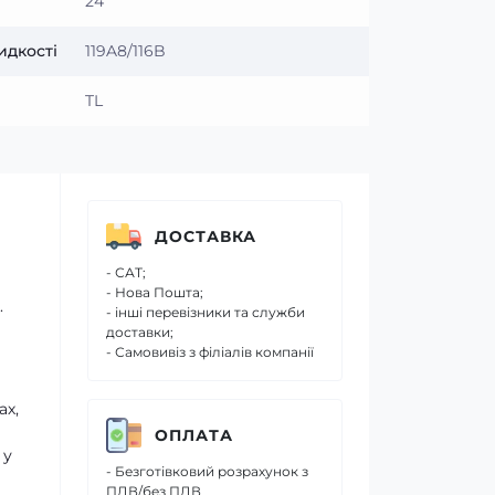
24
идкості
119A8/116B
TL
ДОСТАВКА
- САТ;
- Нова Пошта;
.
- інші перевізники та служби
доставки;
- Самовивіз з філіалів компанії
ах,
ОПЛАТА
 у
- Безготівковий розрахунок з
ПДВ/без ПДВ