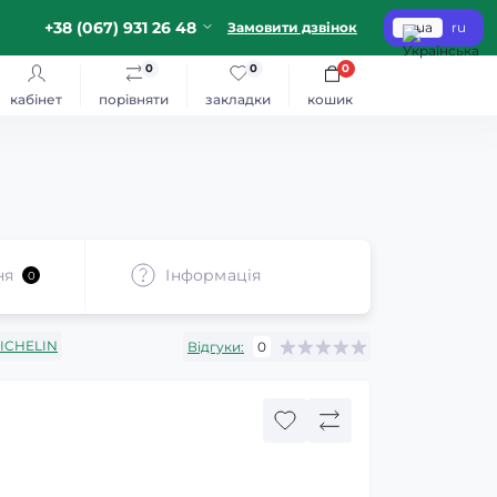
+38 (067) 931 26 48
Замовити дзвінок
ua
ru
0
0
0
кабінет
порівняти
закладки
кошик
ня
Iнформація
0
ICHELIN
Відгуки:
0