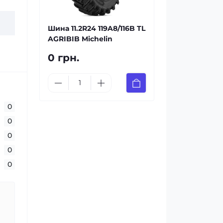
Шина 11.2R24 119A8/116B TL
AGRIBIB Michelin
0 грн.
0
0
0
0
0