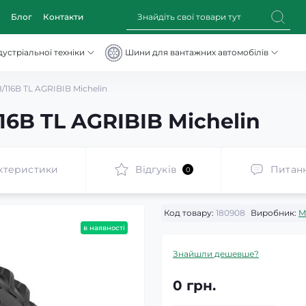
Блог
Контакти
устріальної техніки
Шини для вантажних автомобілів
8/116B TL AGRIBIB Michelin
16B TL AGRIBIB Michelin
ктеристики
Відгуків
Питан
0
Код товару:
180908
Виробник:
M
в наявності
Знайшли дешевше?
0 грн.