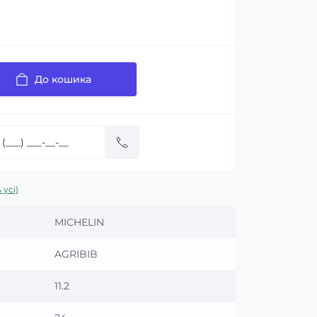
До кошика
 усі)
MICHELIN
AGRIBIB
11.2