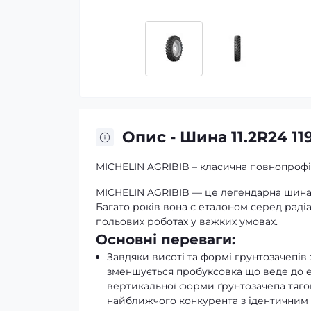
Опис - Шина 11.2R24 11
MICHELIN AGRIBIB – класична повнопрофіл
MICHELIN AGRIBIB — це легендарна шина, 
Багато років вона є еталоном серед раді
польових роботах у важких умовах.
Основні переваги:
Завдяки висоті та формі грунтозачепів з
зменшується пробуксовка що веде до е
вертикальної форми ґрунтозачепа тяго
найближчого конкурента з ідентичним