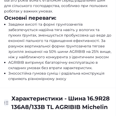
Багато років вона є еталоном серед радіальних шин
для сільського господарства, особливо при польових
роботах у важких умовах.
Основні переваги:
Завдяки висоті та формі грунтозачепів
забезпечується надійна тяга навіть у вологих та
пухких ґрунтах, зменшується пробуксовка що веде до
економії пального та підвищення ефективності. За
рахунок вертикальної форми ґрунтозачепа тягове
зусилля зношеної на 50% шини AGRIBIB на 25% вище,
ніж у найближчого конкурента з ідентичним зносом
AGRIBIB витримує багаторічну експлуатацію в
складних умовах без втрати характеристик.
Зносостійка гумова суміш і радіальна конструкція
сприяють рівномірному зносу
Характеристики - Шина 16.9R28
136A8/133B TL AGRIBIB Michelin