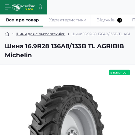
Все про товар
Характеристики
Відгуків
П
0
Шини для сільгосптехніки
Шина 16.9R28 136A8/133B TL AGRIB
Шина 16.9R28 136A8/133B TL AGRIBIB
Michelin
в наявності