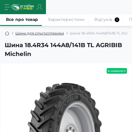
Все про товар
Характеристики
Відгуків
П
0
Шини для сільгосптехніки
Шина 18.4R34 144A8/141B TL AGRIB
Шина 18.4R34 144A8/141B TL AGRIBIB
Michelin
в наявності