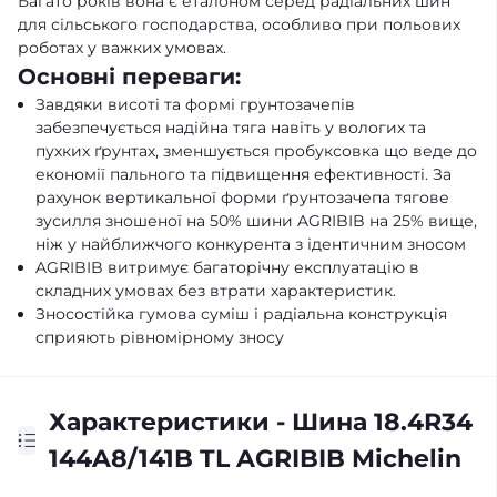
Багато років вона є еталоном серед радіальних шин
для сільського господарства, особливо при польових
роботах у важких умовах.
Основні переваги:
Завдяки висоті та формі грунтозачепів
забезпечується надійна тяга навіть у вологих та
пухких ґрунтах, зменшується пробуксовка що веде до
економії пального та підвищення ефективності. За
рахунок вертикальної форми ґрунтозачепа тягове
зусилля зношеної на 50% шини AGRIBIB на 25% вище,
ніж у найближчого конкурента з ідентичним зносом
AGRIBIB витримує багаторічну експлуатацію в
складних умовах без втрати характеристик.
Зносостійка гумова суміш і радіальна конструкція
сприяють рівномірному зносу
Характеристики - Шина 18.4R34
144A8/141B TL AGRIBIB Michelin