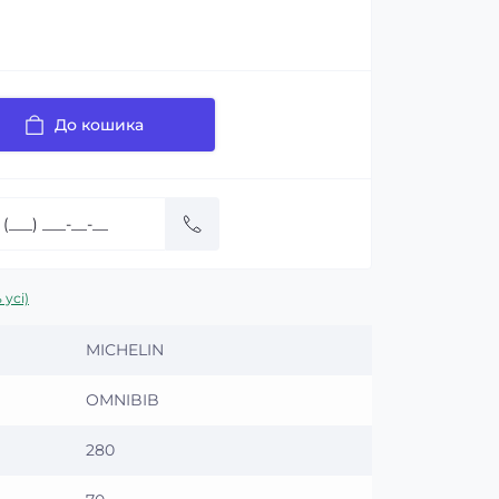
До кошика
 усі)
MICHELIN
OMNIBIB
280