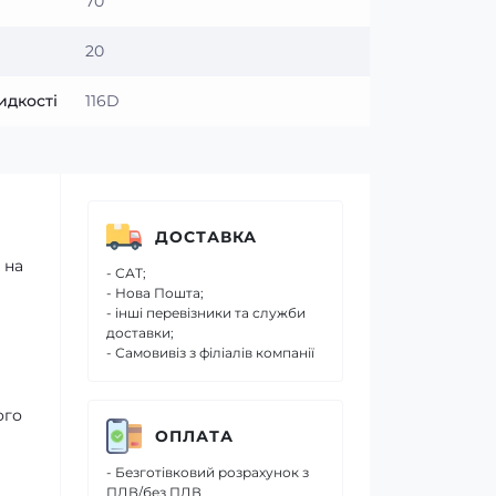
70
20
идкості
116D
ДОСТАВКА
 на
- САТ;
- Нова Пошта;
- інші перевізники та служби
доставки;
- Самовивіз з філіалів компанії
ого
ОПЛАТА
- Безготівковий розрахунок з
ПДВ/без ПДВ