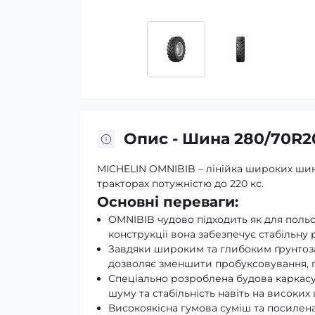
Опис - Шина 280/70R20
MICHELIN OMNIBIB – лінійка широких шин
тракторах потужністю до 220 кс.
Основні переваги:
OMNIBIB чудово підходить як для польов
конструкції вона забезпечує стабільну
Завдяки широким та глибоким ґрунтоза
дозволяє зменшити пробуксовування, 
Спеціально розроблена будова каркасу
шуму та стабільність навіть на високих 
Високоякісна гумова суміш та посилен