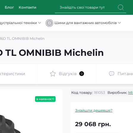
Блог
Контакти
устріальної техніки
Шини для вантажних автомобілів
16D TL OMNIBIB Michelin
 TL OMNIBIB Michelin
ктеристики
Відгуків
Питан
0
Код товару:
181053
Виробник:
MI
в наявності
Знайшли дешевше?
29 068 грн.