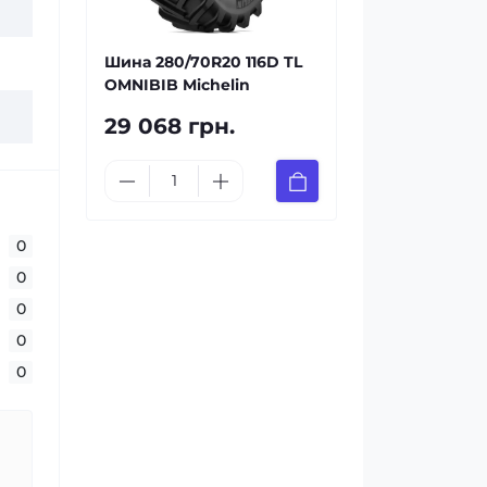
Шина 280/70R20 116D TL
OMNIBIB Michelin
29 068 грн.
0
0
0
0
0