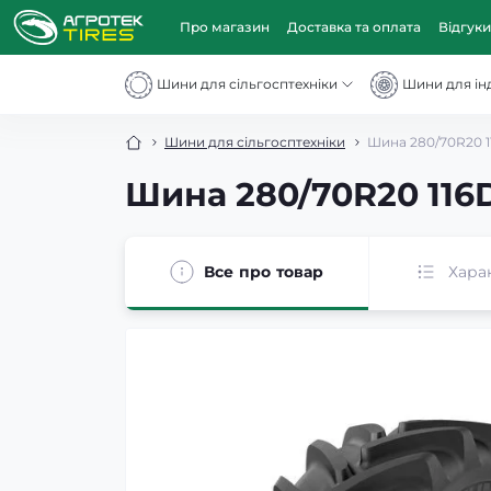
Про магазин
Доставка та оплата
Відгуки
Шини для сільгосптехніки
Шини для інд
Шини для сільгосптехніки
Шина 280/70R20 1
Шина 280/70R20 116D
Все про товар
Хара