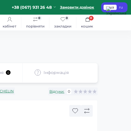
+38 (067) 931 26 48
Замовити дзвінок
ua
ru
0
0
0
кабінет
порівняти
закладки
кошик
ня
Iнформація
0
CHELIN
Відгуки:
0