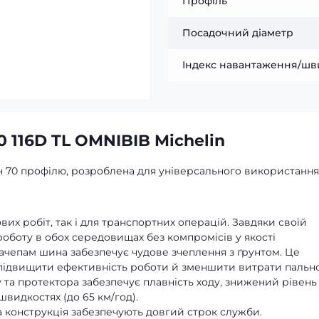
Профіль
Посадочний діаметр
Індекс навантаження/шв
 116D TL OMNIBIB Michelin
 70 профілю, розроблена для універсального використання
их робіт, так і для транспортних операцій. Завдяки своїй
 роботу в обох середовищах без компромісів у якості
чепам шина забезпечує чудове зчеплення з ґрунтом. Це
підвищити ефективність роботи й зменшити витрати пальн
 та протектора забезпечує плавність ходу, знижений рівень
швидкостях (до 65 км/год).
а конструкція забезпечують довгий строк служби.