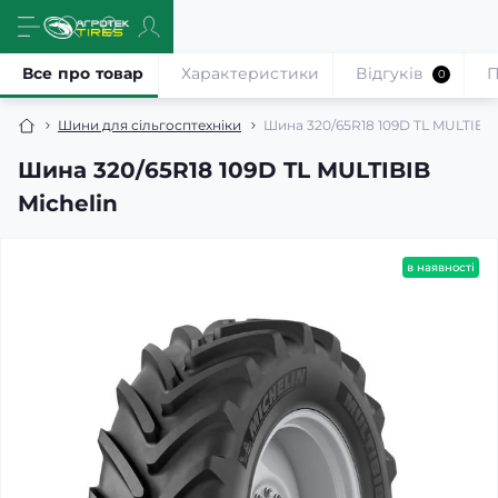
Все про товар
Характеристики
Відгуків
П
0
Шини для сільгосптехніки
Шина 320/65R18 109D TL MULTIBIB
Шина 320/65R18 109D TL MULTIBIB
Michelin
в наявності