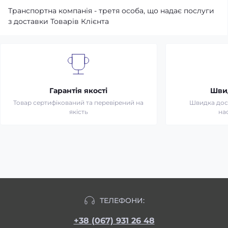
Транспортна компанія - третя особа, що надає послуги
з доставки Товарів Клієнта
Гарантія якості
Шви
Товар сертифікований та перевірений на
Швидка дост
якість
на
ТЕЛЕФОНИ:
+38 (067) 931 26 48