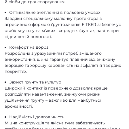
й сівби до транспортування.
Оптимальне зчеплення в польових умовах
Завдяки спеціальному малюнку протектора з
агресивною формою ґрунтозачепів FITKER забезпечує
стабільну тягу на м’яких і середніх ґрунтах, навіть при
підвищеній вологості.
Комфорт на дорозі
Розроблена з урахуванням потреб змішаного
використання, шина гарантує плавний хід, знижену
вібрацію та хорошу керованість на асфальті й твердих
покриттях.
Захист ґрунту та культур
Широкий контакт із поверхнею дозволяє краще
розподіляти навантаження, знижуючи ризик
ущільнення ґрунту – важливо для майбутньої
врожайності.
Надійність і довговічність
Міцна конструкція та якісна гума забезпечують