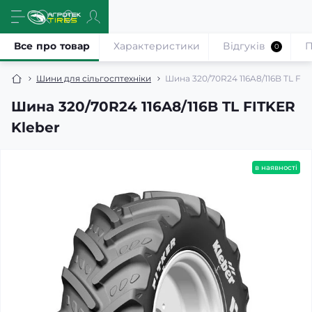
Все про товар
Характеристики
Відгуків
П
0
Шини для сільгосптехніки
Шина 320/70R24 116A8/116B TL FIT
Шина 320/70R24 116A8/116B TL FITKER
Kleber
в наявності