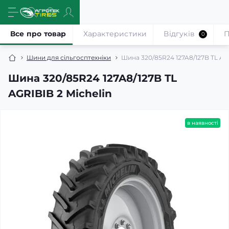
Все про товар
Характеристики
Відгуків
П
0
Шини для сільгосптехніки
Шина 320/85R24 127A8/127B TL AGR
Шина 320/85R24 127A8/127B TL
AGRIBIB 2 Michelin
в наявності