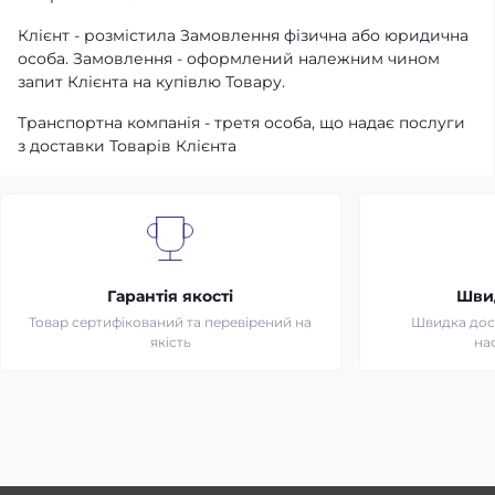
Клієнт - розмістила Замовлення фізична або юридична
особа. Замовлення - оформлений належним чином
запит Клієнта на купівлю Товару.
Транспортна компанія - третя особа, що надає послуги
з доставки Товарів Клієнта
Гарантія якості
Шви
Товар сертифікований та перевірений на
Швидка дост
якість
на