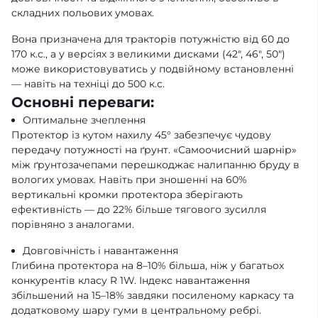
складних польових умовах.
Вона призначена для тракторів потужністю від 60 до
170 к.с., а у версіях з великими дисками (42″, 46″, 50″)
може використовуватись у подвійному встановленні
— навіть на техніці до 500 к.с.
Основні переваги:
Оптимальне зчеплення
Протектор із кутом нахилу 45° забезпечує чудову
передачу потужності на ґрунт. «Самоочисний шарнір»
між ґрунтозачепами перешкоджає налипанню бруду в
вологих умовах. Навіть при зношенні на 60%
вертикальні кромки протектора зберігають
ефективність — до 22% більше тягового зусилля
порівняно з аналогами.
Довговічність і навантаження
Глибина протектора на 8–10% більша, ніж у багатьох
конкурентів класу R 1W. Індекс навантаження
збільшений на 15–18% завдяки посиленому каркасу та
додатковому шару гуми в центральному ребрі.