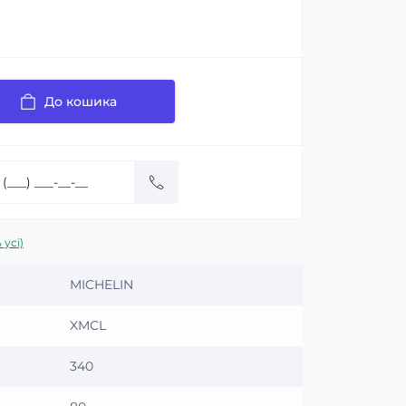
До кошика
 усі)
MICHELIN
XMCL
340