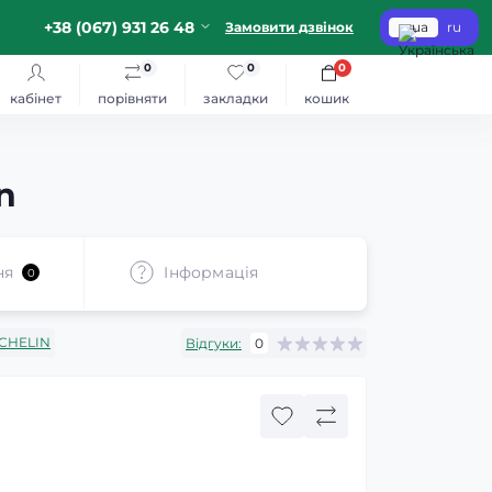
+38 (067) 931 26 48
Замовити дзвінок
ua
ru
0
0
0
кабінет
порівняти
закладки
кошик
n
ня
Iнформація
0
CHELIN
Відгуки:
0