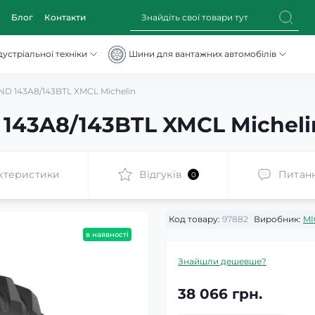
Блог
Контакти
устріальної техніки
Шини для вантажних автомобілів
ND 143A8/143BTL XMCL Michelin
 143A8/143BTL XMCL Micheli
ктеристики
Відгуків
Питан
0
Код товару:
97882
Виробник:
MI
в наявності
Знайшли дешевше?
38 066 грн.