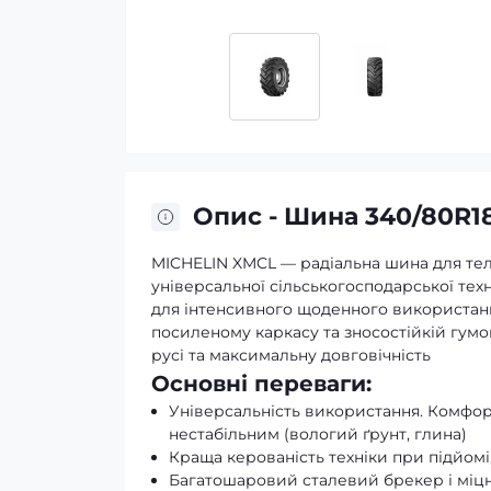
Опис - Шина 340/80R18
MICHELIN XMCL — радіальна шина для тел
універсальної сільськогосподарської те
для інтенсивного щоденного використання
посиленому каркасу та зносостійкій гумо
русі та максимальну довговічність
Основні переваги:
Універсальність використання. Комфорт
нестабільним (вологий ґрунт, глина)
Краща керованість техніки при підйомі
Багатошаровий сталевий брекер і міцн