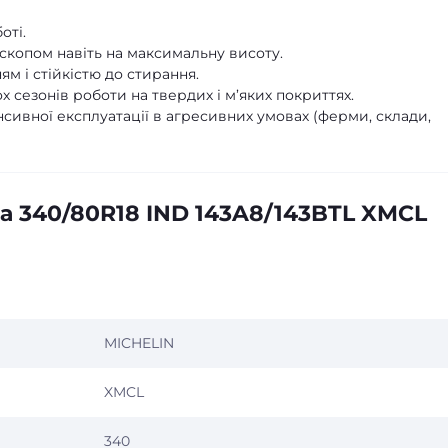
оті.
ескопом навіть на максимальну висоту.
м і стійкістю до стирання.
х сезонів роботи на твердих і м’яких покриттях.
сивної експлуатації в агресивних умовах (ферми, склади,
а 340/80R18 IND 143A8/143BTL XMCL
MICHELIN
XMCL
340