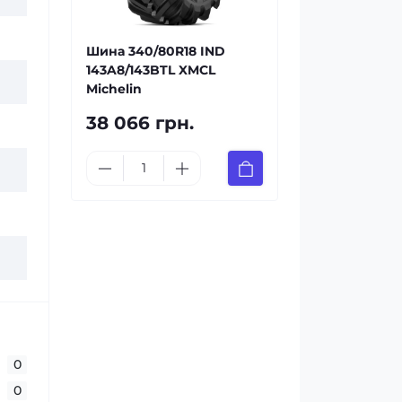
Шина 340/80R18 IND
143A8/143BTL XMCL
Michelin
38 066 грн.
0
0