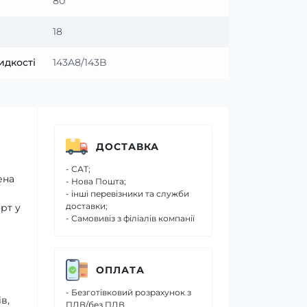
80
18
идкості
143A8/143B
ДОСТАВКА
- САТ;
ена
- Нова Пошта;
- інші перевізники та служби
доставки;
рт у
- Самовивіз з філіалів компанії
ОПЛАТА
- Безготівковий розрахунок з
в,
ПДВ/без ПДВ