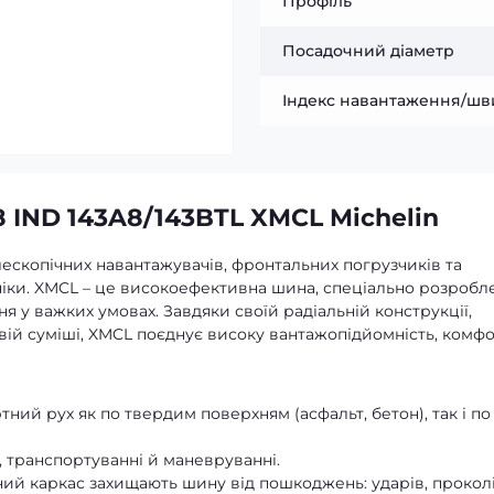
Профіль
Посадочний діаметр
Індекс навантаження/шв
 IND 143A8/143BTL XMCL Michelin
ескопічних навантажувачів, фронтальних погрузчиків та
хніки. XMCL – це високоефективна шина, спеціально розробл
 у важких умовах. Завдяки своїй радіальній конструкції,
вій суміші, XMCL поєднує високу вантажопідйомність, комфо
ний рух як по твердим поверхням (асфальт, бетон), так і по
, транспортуванні й маневруванні.
ий каркас захищають шину від пошкоджень: ударів, проколі