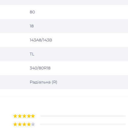
80
18
143A8/143B
TL
340/80R18
Радіальна (R)