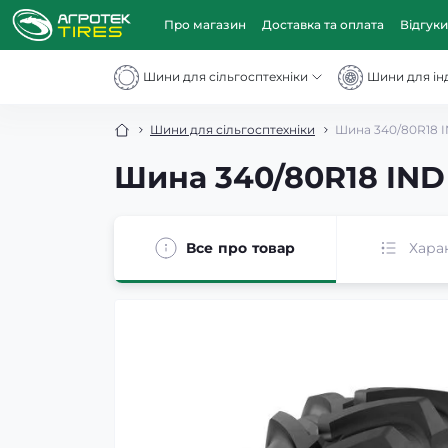
Про магазин
Доставка та оплата
Відгуки
Шини для сільгосптехніки
Шини для інд
Шини для сільгосптехніки
Шина 340/80R18 I
Шина 340/80R18 IND
Все про товар
Хара