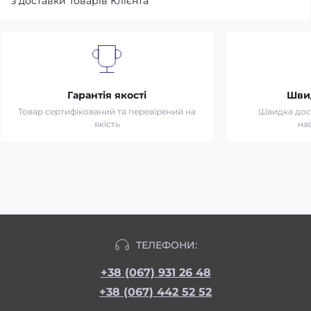
з доставки Товарів Клієнта
Гарантія якості
Шви
Товар сертифікований та перевірений на
Швидка дост
якість
на
ТЕЛЕФОНИ:
+38 (067) 931 26 48
+38 (067) 442 52 52