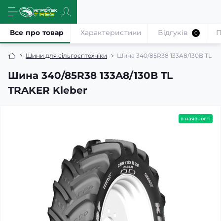
Все про товар
Характеристики
Відгуків
П
0
Шини для сільгосптехніки
Шина 340/85R38 133A8/130B TL T
Шина 340/85R38 133A8/130B TL
TRAKER Kleber
в наявності