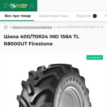
Все про товар
Характеристики
Відгуків
П
0
Шини для сільгосптехніки
Шина 400/70R24 IND 158A TL R80
Шина 400/70R24 IND 158A TL
R8000UT Firestone
в наявності