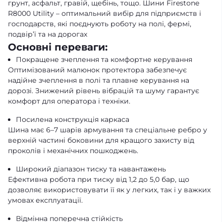
грунт, асфальт, гравій, щебінь, тощо. Шини Firestone
R8000 Utility – оптимальний вибір для підприємств і
господарств, які поєднують роботу на полі, фермі,
подвір’ї та на дорогах
Основні переваги:
Покращене зчеплення та комфортне керування
Оптимізований малюнок протектора забезпечує
надійне зчеплення в полі та плавне керування на
дорозі. Знижений рівень вібрацій та шуму гарантує
комфорт для оператора і техніки.
Посилена конструкція каркаса
Шина має 6–7 шарів армування та спеціальне ребро у
верхній частині боковини для кращого захисту від
проколів і механічних пошкоджень.
Широкий діапазон тиску та навантажень
Ефективна робота при тиску від 1,2 до 5,0 бар, що
дозволяє використовувати її як у легких, так і у важких
умовах експлуатації.
Відмінна поперечна стійкість