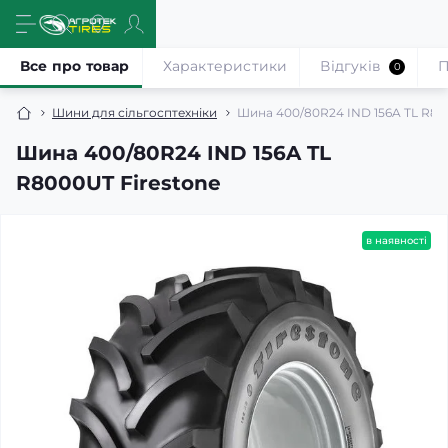
Все про товар
Характеристики
Відгуків
П
0
Шини для сільгосптехніки
Шина 400/80R24 IND 156A TL R80
Шина 400/80R24 IND 156A TL
R8000UT Firestone
в наявності