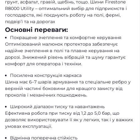
грунт, асфальт, гравій, щебінь, тощо. Шини Firestone
R8000 Utility – оптимальний вибір для підприємств і
господарств, які поєднують роботу на полі, фермі,
подвір’ї та на дорогах
Основні переваги:
Покращене зчеплення та комфортне керування
Оптимізований малюнок протектора забезпечує
надійне зчеплення в полі та плавне керування на
дорозі. Знижений рівень вібрацій та шуму гарантує
комфорт для оператора і техніки.
Посилена конструкція каркаса
Шина має 6–7 шарів армування та спеціальне ребро у
верхній частині боковини для кращого захисту від
проколів і механічних пошкоджень.
Широкий діапазон тиску та навантажень
Ефективна робота при тиску від 1,2 до 5,0 бар, що
дозволяє використовувати її як у легких, так і у важких
умовах експлуатації.
Відмінна поперечна стійкість