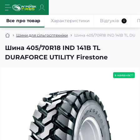
Все про товар
Характеристики
Відгуків
П
0
Шини для сільгосптехніки
Шина 405/70R18 IND 141B TL DUR
Шина 405/70R18 IND 141B TL
DURAFORCE UTILITY Firestone
в наявності