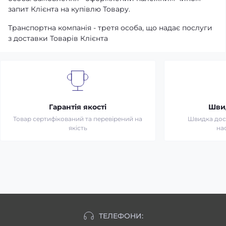
запит Клієнта на купівлю Товару.
Транспортна компанія - третя особа, що надає послуги
з доставки Товарів Клієнта
Гарантія якості
Шви
Товар сертифікований та перевірений на
Швидка дост
якість
на
ТЕЛЕФОНИ: