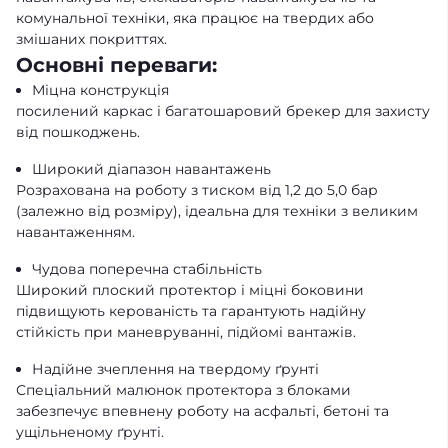
комунальної техніки, яка працює на твердих або
змішаних покриттях.
Основні переваги:
Міцна конструкція
посилений каркас і багатошаровий брекер для захисту
від пошкоджень.
Широкий діапазон навантажень
Розрахована на роботу з тиском від 1,2 до 5,0 бар
(залежно від розміру), ідеальна для техніки з великим
навантаженням.
Чудова поперечна стабільність
Широкий плоский протектор і міцні боковини
підвищують керованість та гарантують надійну
стійкість при маневруванні, підйомі вантажів.
Надійне зчеплення на твердому ґрунті
Спеціальний малюнок протектора з блоками
забезпечує впевнену роботу на асфальті, бетоні та
ущільненому ґрунті.