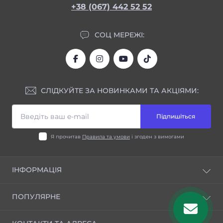
+38 (067) 442 52 52
СОЦ МЕРЕЖІ:
СЛІДКУЙТЕ ЗА НОВИНКАМИ ТА АКЦІЯМИ:
Підпишіться
Я прочитав
Правила та умови
і згоден з вимогами
ІНФОРМАЦІЯ
Блог
ПОПУЛЯРНЕ
Відгуки
Правила та умови
Шини для індустріальної техніки