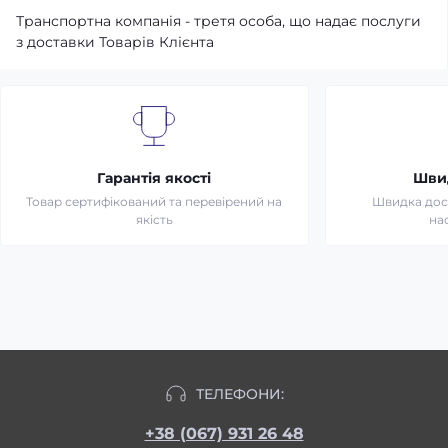
Транспортна компанія - третя особа, що надає послуги
з доставки Товарів Клієнта
Гарантія якості
Шви
Товар сертифікований та перевірений на
Швидка дост
якість
на
ТЕЛЕФОНИ:
+38 (067) 931 26 48