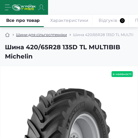
Все про товар
Характеристики
Відгуків
П
0
Шини для сільгосптехніки
Шина 420/65R28 135D TL MULTIBIB
Шина 420/65R28 135D TL MULTIBIB
Michelin
в наявності