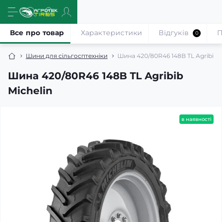
Все про товар
Характеристики
Відгуків
П
0
Шини для сільгосптехніки
Шина 420/80R46 148B TL Agribib M
Шина 420/80R46 148B TL Agribib
Michelin
в наявності