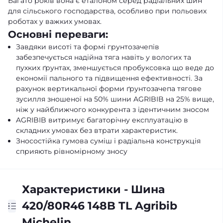
Багато років вона є еталоном серед радіальних шин
для сільського господарства, особливо при польових
роботах у важких умовах.
Основні переваги:
Завдяки висоті та формі грунтозачепів
забезпечується надійна тяга навіть у вологих та
пухких ґрунтах, зменшується пробуксовка що веде до
економії пального та підвищення ефективності. За
рахунок вертикальної форми ґрунтозачепа тягове
зусилля зношеної на 50% шини AGRIBIB на 25% вище,
ніж у найближчого конкурента з ідентичним зносом
AGRIBIB витримує багаторічну експлуатацію в
складних умовах без втрати характеристик.
Зносостійка гумова суміш і радіальна конструкція
сприяють рівномірному зносу
Характеристики - Шина
420/80R46 148B TL Agribib
Michelin