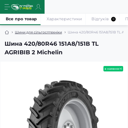
Все про товар
Характеристики
Відгуків
П
0
Шини для сільгосптехніки
Шина 420/80R46 151А8/151В TL AGR
Шина 420/80R46 151А8/151В TL
AGRIBIB 2 Michelin
в наявності