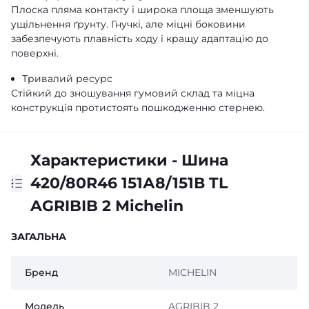
Плоска пляма контакту і широка площа зменшують
ущільнення ґрунту. Гнучкі, але міцні боковини
забезпечують плавність ходу і кращу адаптацію до
поверхні.
Тривалий ресурс
Стійкий до зношування гумовий склад та міцна
конструкція протистоять пошкодженню стернею.
Характеристики - Шина
420/80R46 151А8/151В TL
AGRIBIB 2 Michelin
ЗАГАЛЬНА
Бренд
MICHELIN
Модель
AGRIBIB 2