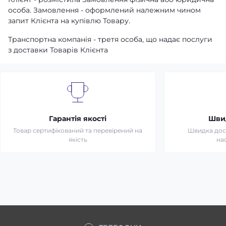
особа. Замовлення - оформлений належним чином
запит Клієнта на купівлю Товару.
Транспортна компанія - третя особа, що надає послуги
з доставки Товарів Клієнта
Гарантія якості
Шви
Товар сертифікований та перевірений на
Швидка дост
якість
на