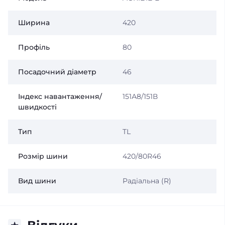
Ширина
420
Профіль
80
Посадочний діаметр
46
Індекс навантаження/
151А8/151В
швидкості
Тип
TL
Розмір шини
420/80R46
Вид шини
Радіальна (R)