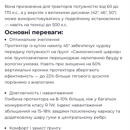
Вона призначена для тракторів потужністю від 60 до
170 к.с., а у версіях з великими дисками (42″, 46″, 50″)
може використовуватись у подвійному встановленні
— навіть на техніці до 500 к.с.
Основні переваги:
Оптимальне зчеплення
Протектор із кутом нахилу 45° забезпечує чудову
передачу потужності на ґрунт. «Самоочисний шарнір»
між ґрунтозачепами перешкоджає налипанню бруду в
вологих умовах. Навіть при зношенні на 60%
вертикальні кромки протектора зберігають
ефективність — до 22% більше тягового зусилля
порівняно з аналогами.
Довговічність і навантаження
Глибина протектора на 8–10% більша, ніж у багатьох
конкурентів класу R 1W. Індекс навантаження
збільшений на 15–18% завдяки посиленому каркасу та
додатковому шару гуми в центральному ребрі.
Комфорт і захист ґрунту