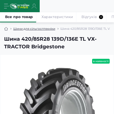
Все про товар
Характеристики
Відгуків
П
0
Шини для сільгосптехніки
Шина 420/85R28 139D/136E TL VХ
Шина 420/85R28 139D/136E TL VХ-
TRACTOR Bridgestone
в наявності