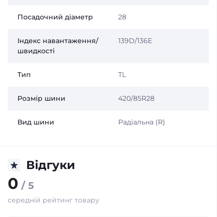
Посадочний діаметр
28
Індекс навантаження/
139D/136E
швидкості
Тип
TL
Розмір шини
420/85R28
Вид шини
Радіальна (R)
Відгуки
0
/ 5
середній рейтинг товару