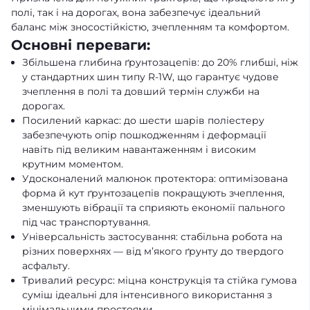
полі, так і на дорогах, вона забезпечує ідеальний
баланс між зносостійкістю, зчепленням та комфортом.
Основні переваги:
Збільшена глибина ґрунтозацепів: до 20% глибші, ніж
у стандартних шин типу R-1W, що гарантує чудове
зчеплення в полі та довший термін служби на
дорогах.
Посилений каркас: до шести шарів поліестеру
забезпечують опір пошкодженням і деформації
навіть під великим навантаженням і високим
крутним моментом.
Удосконалений малюнок протектора: оптимізована
форма й кут ґрунтозацепів покращують зчеплення,
зменшують вібрації та сприяють економії пального
під час транспортування.
Універсальність застосування: стабільна робота на
різних поверхнях — від м’якого ґрунту до твердого
асфальту.
Тривалий ресурс: міцна конструкція та стійка гумова
суміш ідеальні для інтенсивного використання з
мінімальними простоями.