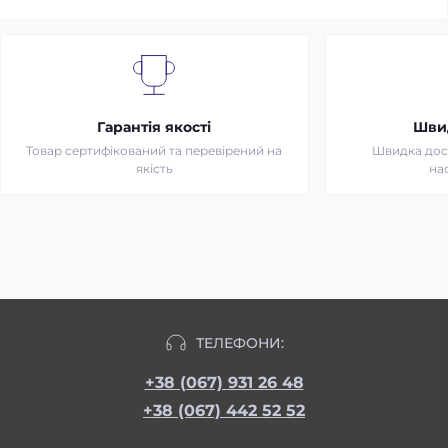
Гарантія якості
Шви
Товар сертифікований та перевірений на
Швидка дост
якість
на
ТЕЛЕФОНИ:
+38 (067) 931 26 48
+38 (067) 442 52 52