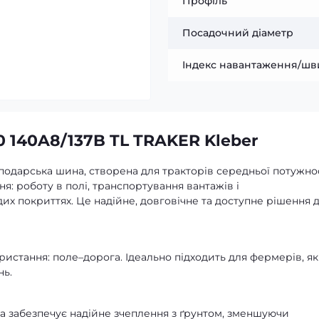
Профіль
Посадочний діаметр
Індекс навантаження/шв
 140A8/137B TL TRAKER Kleber
сподарська шина, створена для тракторів середньої потужно
ння: роботу в полі, транспортування вантажів і
их покриттях. Це надійне, довговічне та доступне рішення 
стання: поле–дорога. Ідеально підходить для фермерів, як
нь.
 забезпечує надійне зчеплення з ґрунтом, зменшуючи