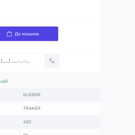
До кошика
 усі)
KLEBER
TRAKER
420