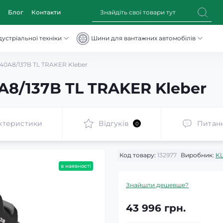
Блог
Контакти
устріальної техніки
Шини для вантажних автомобілів
40A8/137B TL TRAKER Kleber
A8/137B TL TRAKER Kleber
ктеристики
Відгуків
Питан
0
Код товару:
132977
Виробник:
K
в наявності
Знайшли дешевше?
43 996 грн.