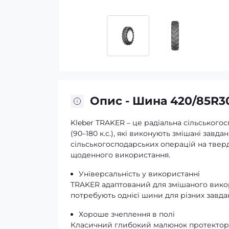
Опис - Шина 420/85R30
Kleber TRAKER – це радіальна сільського
(90–180 к.с.), які виконують змішані завда
сільськогосподарських операцій на тверд
щоденного використання.
Універсальність у використанні
TRAKER адаптований для змішаного викори
потребують однієї шини для різних завда
Хороше зчеплення в полі
Класичний глибокий малюнок протектора