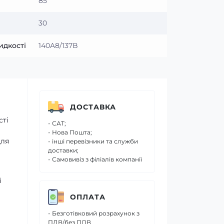
85
30
идкості
140A8/137B
ДОСТАВКА
сті
- САТ;
- Нова Пошта;
для
- інші перевізники та служби
доставки;
- Самовивіз з філіалів компанії
і
ОПЛАТА
- Безготівковий розрахунок з
ПДВ/без ПДВ