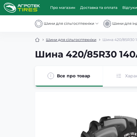
Про магазин
Доставка та оплата
Відгуки
Шини для сільгосптехніки
Шини для інд
Шини для сільгосптехніки
Шина 420/85R30 1
Шина 420/85R30 140
Все про товар
Хара