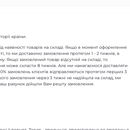
орії країни.
д наявності товарів на складі. Якщо в момент оформлення
ті, то ми доставимо замовлення протягом 1 - 2 тижнів, в
ну. Якщо замовлений товар відсутній на складі, то
я може скласти 8 тижнів. Але ми намагаємося доставляти
90% замовлень клієнтів відправляються протягом перших 3
ашого замовлення через 3 тижні не надійшла на склад, ми
а наш рахунок дійшли Вам решту замовлення.
жі Інтернет. Товар - продукція, представлена ​​до продажу в