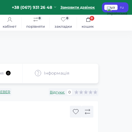
+38 (067) 931 26 48
Замовити дзвінок
ua
ru
0
0
0
кабінет
порівняти
закладки
кошик
ня
Iнформація
0
LEBER
Відгуки:
0