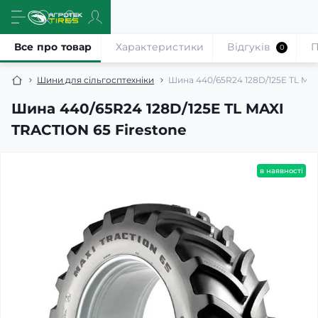
Все про товар
Характеристики
Відгуків
П
0
Шини для сільгосптехніки
Шина 440/65R24 128D/125E TL MAX
Шина 440/65R24 128D/125E TL MAXI
TRACTION 65 Firestone
в наявності