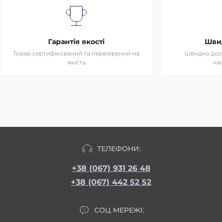
Гарантія якості
Шви
Товар сертифікований та перевірений на
Швидка дост
якість
на
ТЕЛЕФОНИ:
+38 (067) 931 26 48
+38 (067) 442 52 52
СОЦ МЕРЕЖІ: