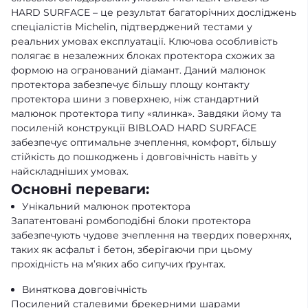
HARD SURFACE – це результат багаторічних досліджень
спеціалістів Michelin, підтверджений тестами у
реальних умовах експлуатації. Ключова особливість
полягає в незалежних блоках протектора схожих за
формою на огранований діамант. Даний малюнок
протектора забезпечує більшу площу контакту
протектора шини з поверхнею, ніж стандартний
малюнок протектора типу «ялинка». Завдяки йому та
посиленій конструкції BIBLOAD HARD SURFACE
забезпечує оптимальне зчеплення, комфорт, більшу
стійкість до пошкоджень і довговічність навіть у
найскладніших умовах.
Основні переваги:
Унікальний малюнок протектора
Запатентовані ромбоподібні блоки протектора
забезпечують чудове зчеплення на твердих поверхнях,
таких як асфальт і бетон, зберігаючи при цьому
прохідність на м’яких або сипучих ґрунтах.
Виняткова довговічність
Посилений сталевими брекерними шарами