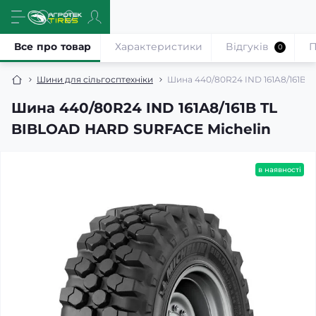
Все про товар
Характеристики
Відгуків
П
0
Шини для сільгосптехніки
Шина 440/80R24 IND 161A8/161B 
Шина 440/80R24 IND 161A8/161B TL
BIBLOAD HARD SURFACE Michelin
в наявності