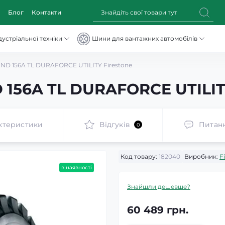
Блог
Контакти
устріальної техніки
Шини для вантажних автомобілів
ND 156A TL DURAFORCE UTILITY Firestone
 156A TL DURAFORCE UTILITY
ктеристики
Відгуків
Питан
0
Код товару:
182040
Виробник:
F
в наявності
Знайшли дешевше?
60 489 грн.