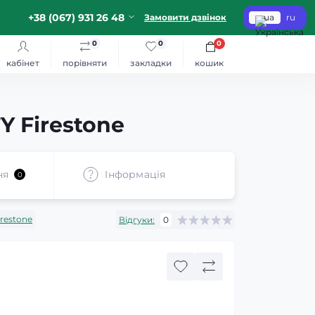
+38 (067) 931 26 48
Замовити дзвінок
ua
ru
0
0
0
кабінет
порівняти
закладки
кошик
 Firestone
ня
Iнформація
0
irestone
Відгуки:
0