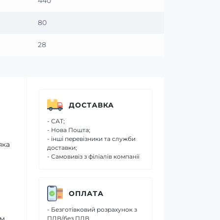
440
80
28
ДОСТАВКА
- САТ;
- Нова Пошта;
- інші перевізники та служби
яка
доставки;
- Самовивіз з філіалів компанії
ОПЛАТА
- Безготівковий розрахунок з
им
ПДВ/без ПДВ