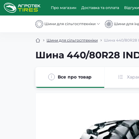
Про магазин
Доставка та оплата
Відгуки
Шини для сільгосптехніки
Шини для інд
Шини для сільгосптехніки
Шина 440/80R28 I
Шина 440/80R28 IND
Все про товар
Хара