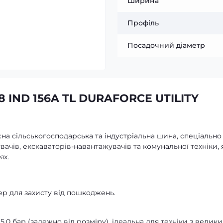
Ширина
Профіль
Посадочний діаметр
8 IND 156A TL DURAFORCE UTILITY
існа сільськогосподарська та індустріальна шина, спеціально
ачів, екскаваторів-навантажувачів та комунальної техніки, 
ях.
р для захисту від пошкоджень.
 5,0 бар (залежно від розміру), ідеальна для техніки з велик