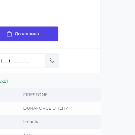
До кошика
 усі)
FIRESTONE
DURAFORCE UTILITY
Іспанія