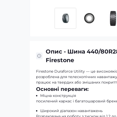
Опис - Шина 440/80R2
Firestone
Firestone Duraforce Utility — це високояк
розроблена для телескопічних навантажув
працює на твердих або змішаних покритт
Основні переваги:
Міцна конструкція
посилений каркас і багатошаровий бреке
Широкий діапазон навантажень
Розрахована на роботу з тиском від 1,2 до