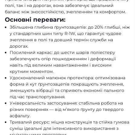
полі, так і на дорогах, вона забезпечує ідеальний
баланс між зносостійкістю, зчепленням та комфортом.
Основні переваги:
Збільшена глибина ґрунтозацепів: до 20% глибші, ніж
у стандартних шин типу R-1W, що гарантує чудове
зчеплення в полі та довший термін служби на
дорогах.
Посилений каркас: до шести шарів поліестеру
забезпечують опір пошкодженням і деформації
навіть під великим навантаженням і високим
крутним моментом.
Удосконалений малюнок протектора: оптимізована
форма й кут ґрунтозацепів покращують зчеплення,
зменшують вібрації та сприяють економії пального
під час транспортування.
Універсальність застосування: стабільна робота на
різних поверхнях — від м’якого ґрунту до твердого
асфальту.
Тривалий ресурс: міцна конструкція та стійка гумова
суміш ідеальні для інтенсивного використання з
мінімальними простоями.