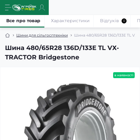
Все про товар
Характеристики
Відгуків
П
0
Шини для сільгосптехніки
Шина 480/65R28 136D/133E TL VХ
Шина 480/65R28 136D/133E TL VХ-
TRACTOR Bridgestone
в наявності