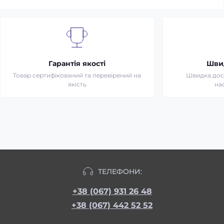
Гарантія якості
Шви
Товар сертифікований та перевірений на
Швидка дост
якість
на
ТЕЛЕФОНИ:
+38 (067) 931 26 48
+38 (067) 442 52 52