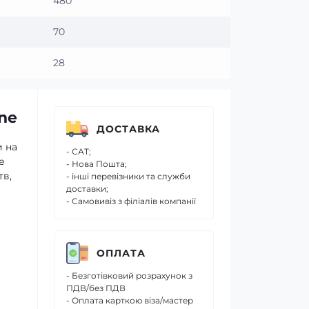
480
70
28
ne
ДОСТАВКА
и на
- САТ;
е
- Нова Пошта;
тв,
- інші перевізники та служби
доставки;
- Самовивіз з філіалів компанії
ОПЛАТА
- Безготівковий розрахунок з
ПДВ/без ПДВ
- Оплата карткою віза/мастер