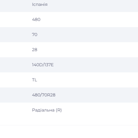
Іспанія
480
70
28
140D/137E
TL
480/70R28
Радіальна (R)