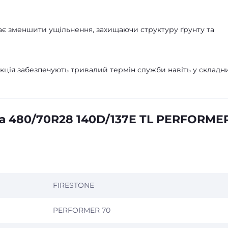
ає зменшити ущільнення, захищаючи структуру ґрунту та
укція забезпечують тривалий термін служби навіть у складн
а 480/70R28 140D/137E TL PERFORME
FIRESTONE
PERFORMER 70