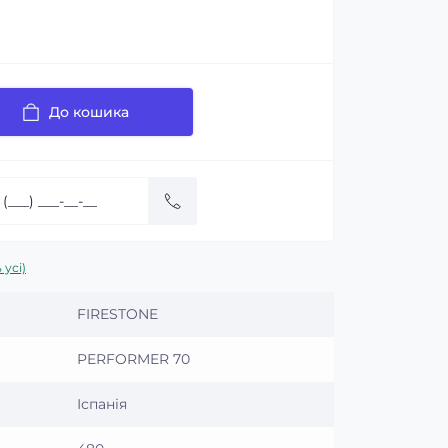
До кошика
 усі)
FIRESTONE
PERFORMER 70
Іспанія