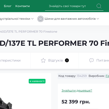
Блог
Контакти
устріальної техніки
Шини для вантажних автомобілів
40D/137E TL PERFORMER 70 Firestone
D/137E TL PERFORMER 70 Fi
ктеристики
Відгуків
Питан
0
Код товару:
134259
Виробник:
Fi
в наявності
Знайшли дешевше?
52 399 грн.