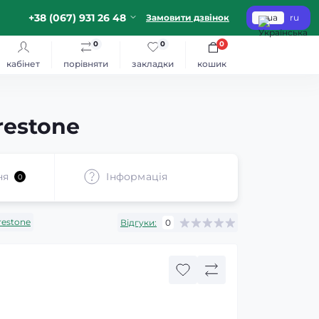
+38 (067) 931 26 48
Замовити дзвінок
ua
ru
0
0
0
кабінет
порівняти
закладки
кошик
restone
ня
Iнформація
0
restone
Відгуки:
0