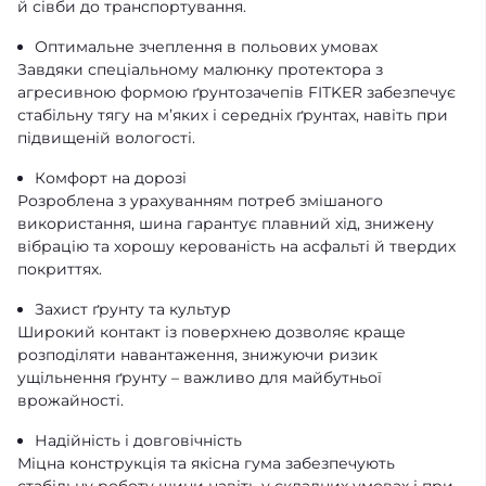
й сівби до транспортування.
Оптимальне зчеплення в польових умовах
Завдяки спеціальному малюнку протектора з
агресивною формою ґрунтозачепів FITKER забезпечує
стабільну тягу на м’яких і середніх ґрунтах, навіть при
підвищеній вологості.
Комфорт на дорозі
Розроблена з урахуванням потреб змішаного
використання, шина гарантує плавний хід, знижену
вібрацію та хорошу керованість на асфальті й твердих
покриттях.
Захист ґрунту та культур
Широкий контакт із поверхнею дозволяє краще
розподіляти навантаження, знижуючи ризик
ущільнення ґрунту – важливо для майбутньої
врожайності.
Надійність і довговічність
Міцна конструкція та якісна гума забезпечують