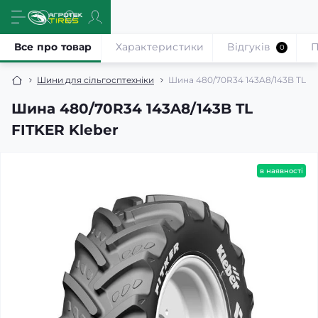
Все про товар
Характеристики
Відгуків
П
0
Шини для сільгосптехніки
Шина 480/70R34 143A8/143B TL FI
Шина 480/70R34 143A8/143B TL
FITKER Kleber
в наявності