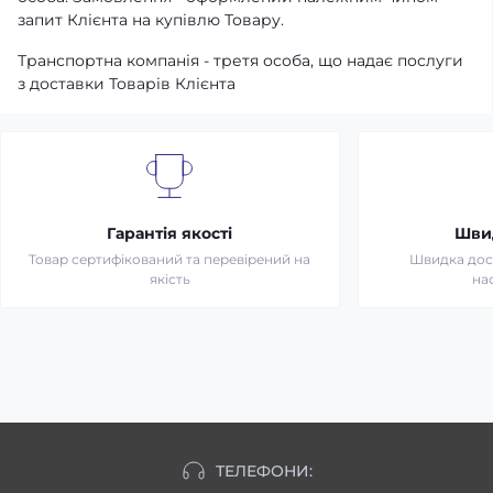
запит Клієнта на купівлю Товару.
Транспортна компанія - третя особа, що надає послуги
з доставки Товарів Клієнта
Гарантія якості
Шви
Товар сертифікований та перевірений на
Швидка дост
якість
на
ТЕЛЕФОНИ: