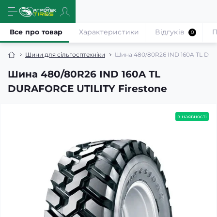
Все про товар
Характеристики
Відгуків
П
0
Шини для сільгосптехніки
Шина 480/80R26 IND 160A TL DUR
Шина 480/80R26 IND 160A TL
DURAFORCE UTILITY Firestone
в наявності