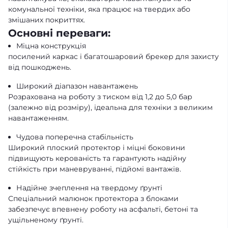
комунальної техніки, яка працює на твердих або
змішаних покриттях.
Основні переваги:
Міцна конструкція
посилений каркас і багатошаровий брекер для захисту
від пошкоджень.
Широкий діапазон навантажень
Розрахована на роботу з тиском від 1,2 до 5,0 бар
(залежно від розміру), ідеальна для техніки з великим
навантаженням.
Чудова поперечна стабільність
Широкий плоский протектор і міцні боковини
підвищують керованість та гарантують надійну
стійкість при маневруванні, підйомі вантажів.
Надійне зчеплення на твердому ґрунті
Спеціальний малюнок протектора з блоками
забезпечує впевнену роботу на асфальті, бетоні та
ущільненому ґрунті.