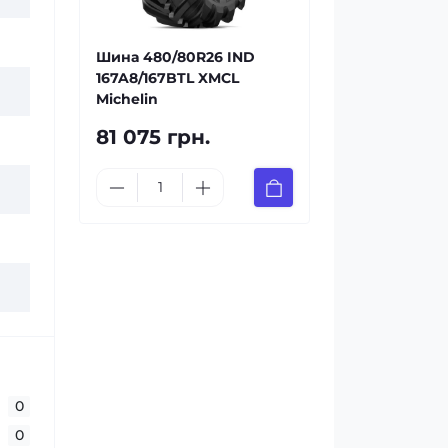
Шина 480/80R26 IND
167A8/167BTL XMCL
Michelin
81 075 грн.
0
0