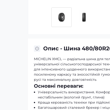
Опис - Шина 480/80R2
MICHELIN XMCL — радіальна шина для тел
універсальної сільськогосподарської те
для інтенсивного щоденного використання
посиленому каркасу та зносостійкій гумо
русі та максимальну довговічність
Основні переваги:
Універсальність використання. Комфорт
нестабільним (вологий ґрунт, глина)
Краща керованість техніки при підйомі
Багатошаровий сталевий брекер і міцн