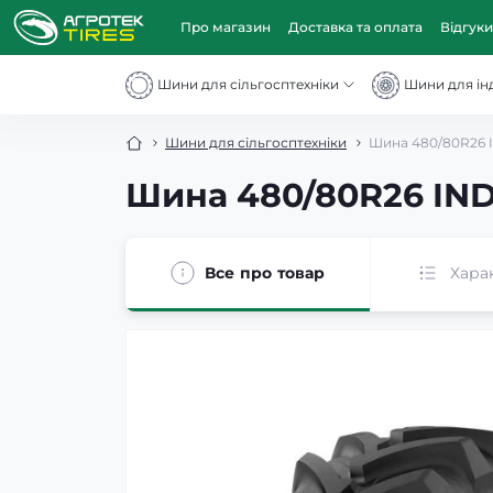
Про магазин
Доставка та оплата
Відгуки
Шини для сільгосптехніки
Шини для інд
Шини для сільгосптехніки
Шина 480/80R26 I
Шина 480/80R26 IND
Все про товар
Хара