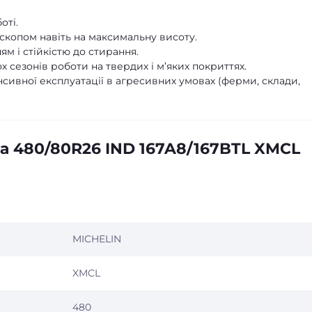
оті.
ескопом навіть на максимальну висоту.
м і стійкістю до стирання.
х сезонів роботи на твердих і м’яких покриттях.
сивної експлуатації в агресивних умовах (ферми, склади,
а 480/80R26 IND 167A8/167BTL XMCL
MICHELIN
XMCL
480