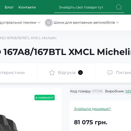
Блог
Контакти
устріальної техніки
Шини для вантажних автомобілів
ND 167A8/167BTL XMCL Michelin
 167A8/167BTL XMCL Michel
ктеристики
Відгуків
Питан
0
Код товару:
97296
Виробник:
MI
в наявності
Знайшли дешевше?
81 075 грн.