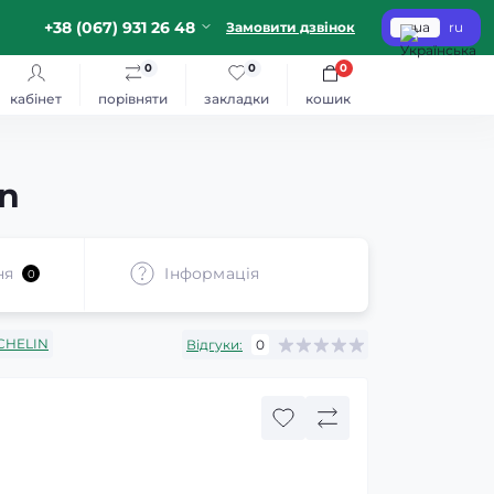
+38 (067) 931 26 48
Замовити дзвінок
ua
ru
0
0
0
кабінет
порівняти
закладки
кошик
in
ня
Iнформація
0
CHELIN
Відгуки:
0