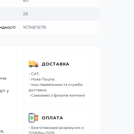
80
26
идкості
167A8/167B
ДОСТАВКА
- САТ;
ена
- Нова Пошта;
- інші перевізники та служби
доставки;
рт у
- Самовивіз з філіалів компанії
ОПЛАТА
- Безготівковий розрахунок з
в,
ПДВ/без ПДВ