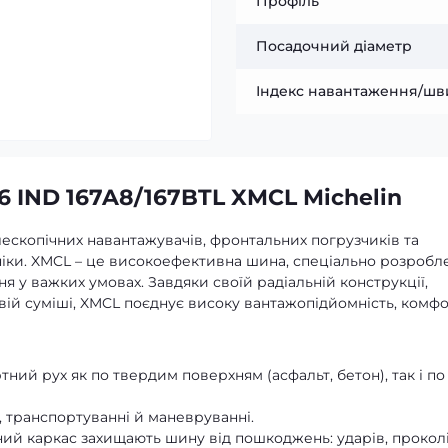
Профіль
Посадочний діаметр
Індекс навантаження/шв
6 IND 167A8/167BTL XMCL Michelin
ескопічних навантажувачів, фронтальних погрузчиків та
хніки. XMCL – це високоефективна шина, спеціально розробл
 у важких умовах. Завдяки своїй радіальній конструкції,
вій суміші, XMCL поєднує високу вантажопідйомність, комфо
ний рух як по твердим поверхням (асфальт, бетон), так і по
, транспортуванні й маневруванні.
ий каркас захищають шину від пошкоджень: ударів, проколі