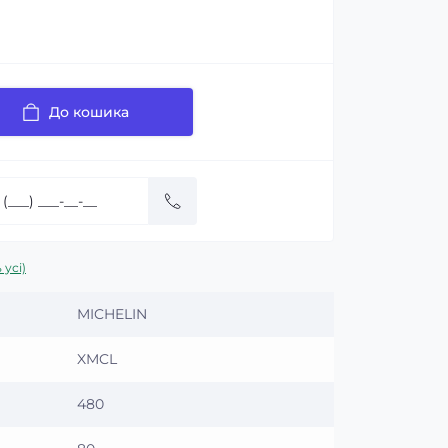
До кошика
 усі)
MICHELIN
XMCL
480