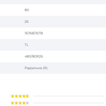
80
26
167A8/167B
TL
480/80R26
Радіальна (R)