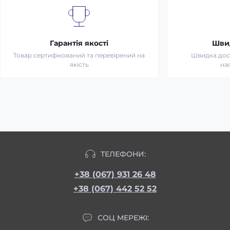
Гарантія якості
Шви
Товар сертифікований та перевірений на
Швидка дост
якість
на
ТЕЛЕФОНИ:
+38 (067) 931 26 48
+38 (067) 442 52 52
СОЦ МЕРЕЖІ: