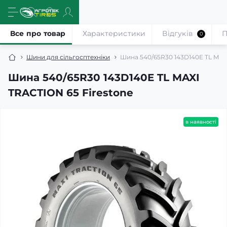
Все про товар
Характеристики
Відгуків
П
0
Шини для сільгосптехніки
Шина 540/65R30 143D140E TL MAX
Шина 540/65R30 143D140E TL MAXI
TRACTION 65 Firestone
в наявності