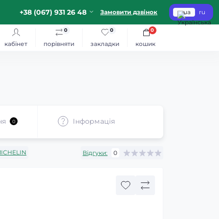
+38 (067) 931 26 48
Замовити дзвінок
ua
ru
0
0
0
кабінет
порівняти
закладки
кошик
ня
Iнформація
0
ICHELIN
Відгуки:
0