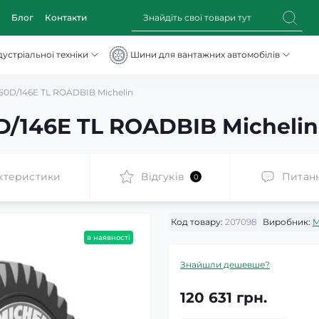
Блог
Контакти
устріальної техніки
Шини для вантажних автомобілів
50D/146E TL ROADBIB Michelin
D/146E TL ROADBIB Michelin
ктеристики
Відгуків
Питан
0
Код товару:
207098
Виробник:
M
в наявності
Знайшли дешевше?
120 631 грн.