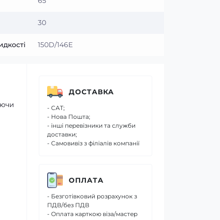
65
30
идкості
150D/146E
ДОСТАВКА
аючи
- САТ;
- Нова Пошта;
- інші перевізники та служби
доставки;
- Самовивіз з філіалів компанії
ОПЛАТА
- Безготівковий розрахунок з
ПДВ/без ПДВ
- Оплата карткою віза/мастер