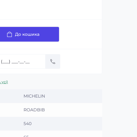
До кошика
 усі)
MICHELIN
ROADBIB
540