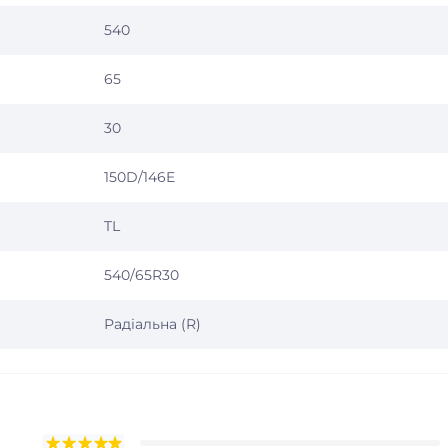
540
65
30
150D/146E
TL
540/65R30
Радіальна (R)