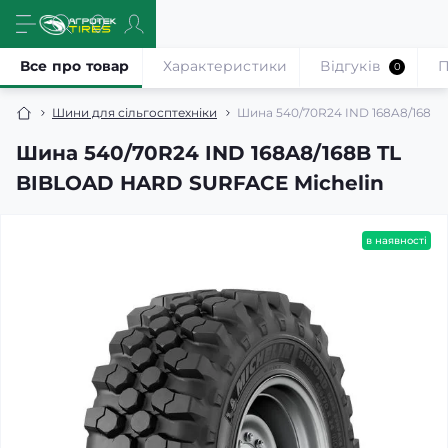
Все про товар
Характеристики
Відгуків
П
0
Шини для сільгосптехніки
Шина 540/70R24 IND 168A8/168B
Шина 540/70R24 IND 168A8/168B TL
BIBLOAD HARD SURFACE Michelin
в наявності