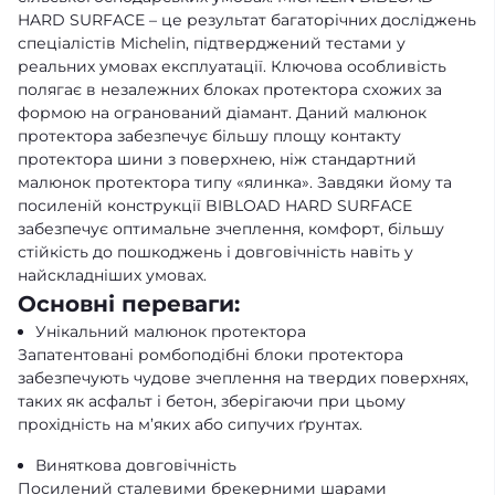
HARD SURFACE – це результат багаторічних досліджень
спеціалістів Michelin, підтверджений тестами у
реальних умовах експлуатації. Ключова особливість
полягає в незалежних блоках протектора схожих за
формою на огранований діамант. Даний малюнок
протектора забезпечує більшу площу контакту
протектора шини з поверхнею, ніж стандартний
малюнок протектора типу «ялинка». Завдяки йому та
посиленій конструкції BIBLOAD HARD SURFACE
забезпечує оптимальне зчеплення, комфорт, більшу
стійкість до пошкоджень і довговічність навіть у
найскладніших умовах.
Основні переваги:
Унікальний малюнок протектора
Запатентовані ромбоподібні блоки протектора
забезпечують чудове зчеплення на твердих поверхнях,
таких як асфальт і бетон, зберігаючи при цьому
прохідність на м’яких або сипучих ґрунтах.
Виняткова довговічність
Посилений сталевими брекерними шарами