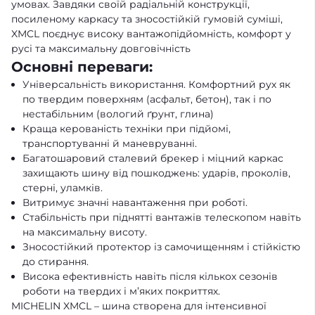
умовах. Завдяки своїй радіальній конструкції,
посиленому каркасу та зносостійкій гумовій суміші,
XMCL поєднує високу вантажопідйомність, комфорт у
русі та максимальну довговічність
Основні переваги:
Універсальність використання. Комфортний рух як
по твердим поверхням (асфальт, бетон), так і по
нестабільним (вологий ґрунт, глина)
Краща керованість техніки при підйомі,
транспортуванні й маневруванні.
Багатошаровий сталевий брекер і міцний каркас
захищають шину від пошкоджень: ударів, проколів,
стерні, уламків.
Витримує значні навантаження при роботі.
Стабільність при піднятті вантажів телескопом навіть
на максимальну висоту.
Зносостійкий протектор із самочищенням і стійкістю
до стирання.
Висока ефективність навіть після кількох сезонів
роботи на твердих і м’яких покриттях.
MICHELIN XMCL – шина створена для інтенсивної