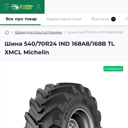
Все про товар
Характеристики
Відгуків
П
0
Шини для сільгосптехніки
Шина 540/70R24 IND 168A8/168B T
Шина 540/70R24 IND 168A8/168B TL
XMCL Michelin
в наявності