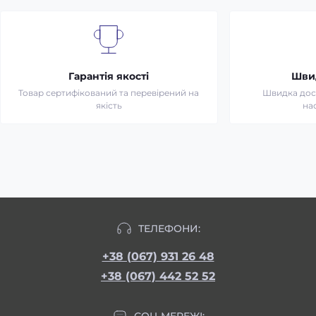
Гарантія якості
Шви
Товар сертифікований та перевірений на
Швидка дост
якість
на
ТЕЛЕФОНИ:
+38 (067) 931 26 48
+38 (067) 442 52 52
СОЦ МЕРЕЖІ: