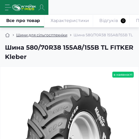
Все про товар
Характеристики
Відгуків
П
0
Шини для сільгосптехніки
Шина 580/70R38 155A8/155B TL FI
Шина 580/70R38 155A8/155B TL FITKER
Kleber
в наявності