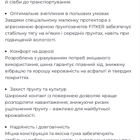
й сівби до транспортування.
Оптимальне зчеплення в польових умовах
Завдяки спеціальному малюнку протектора з
агресивною формою ґрунтозачепів FITKER забезпечує
стабільну тягу на м’яких і середніх ґрунтах, навіть при
підвищеній вологості.
Комфорт на дорозі
Розроблена з урахуванням потреб змішаного
використання, шина гарантує плавний хід, знижену
вібрацію та хорошу керованість на асфальті й твердих
покриттях.
Захист ґрунту та культур
Широкий контакт із поверхнею дозволяє краще
розподіляти навантаження, знижуючи ризик
ущільнення ґрунту – важливо для майбутньої
врожайності.
Надійність і довговічність
Міцна конструкція та якісна гума забезпечують