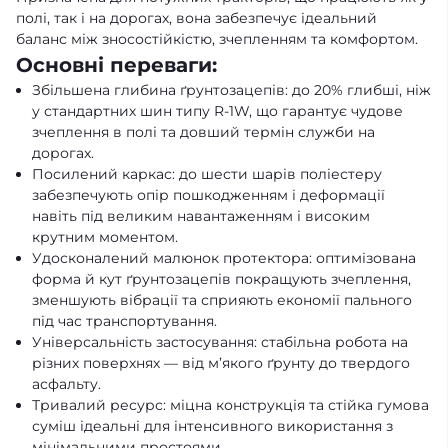
полі, так і на дорогах, вона забезпечує ідеальний
баланс між зносостійкістю, зчепленням та комфортом.
Основні переваги:
Збільшена глибина ґрунтозацепів: до 20% глибші, ніж
у стандартних шин типу R-1W, що гарантує чудове
зчеплення в полі та довший термін служби на
дорогах.
Посилений каркас: до шести шарів поліестеру
забезпечують опір пошкодженням і деформації
навіть під великим навантаженням і високим
крутним моментом.
Удосконалений малюнок протектора: оптимізована
форма й кут ґрунтозацепів покращують зчеплення,
зменшують вібрації та сприяють економії пального
під час транспортування.
Універсальність застосування: стабільна робота на
різних поверхнях — від м’якого ґрунту до твердого
асфальту.
Тривалий ресурс: міцна конструкція та стійка гумова
суміш ідеальні для інтенсивного використання з
мінімальними простоями.