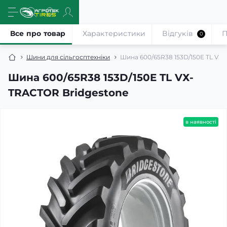
Все про товар
Характеристики
Відгуків
П
0
Шини для сільгосптехніки
Шина 600/65R38 153D/150E TL VХ
Шина 600/65R38 153D/150E TL VХ-
TRACTOR Bridgestone
в наявності