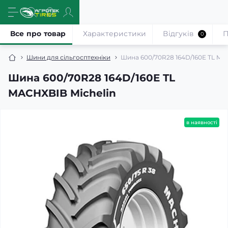
Все про товар
Характеристики
Відгуків
П
0
Шини для сільгосптехніки
Шина 600/70R28 164D/160E TL MA
Шина 600/70R28 164D/160E TL
MACHXBIB Michelin
в наявності