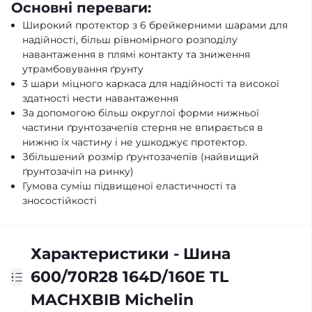
Основні переваги:
Широкий протектор з 6 брейкерними шарами для
надійності, більш рівномірного розподілу
навантаження в плямі контакту та зниження
утрамбовування ґрунту
3 шари міцного каркаса для надійності та високої
здатності нести навантаження
За допомогою більш округлої форми нижньої
частини ґрунтозачепів стерня не впирається в
нижню їх частину і не ушкоджує протектор.
Збільшений розмір ґрунтозачепів (найвищий
ґрунтозачіп на ринку)
Гумова суміш підвищеної еластичності та
зносостійкості
Характеристики - Шина
600/70R28 164D/160E TL
MACHXBIB Michelin