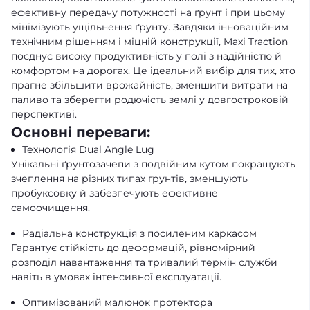
ефективну передачу потужності на ґрунт і при цьому
мінімізують ущільнення ґрунту. Завдяки інноваційним
технічним рішенням і міцній конструкції, Maxi Traction
поєднує високу продуктивність у полі з надійністю й
комфортом на дорогах. Це ідеальний вибір для тих, хто
прагне збільшити врожайність, зменшити витрати на
паливо та зберегти родючість землі у довгостроковій
перспективі.
Основні переваги:
Технологія Dual Angle Lug
Унікальні ґрунтозачепи з подвійним кутом покращують
зчеплення на різних типах ґрунтів, зменшують
пробуксовку й забезпечують ефективне
самоочищення.
Радіальна конструкція з посиленим каркасом
Гарантує стійкість до деформацій, рівномірний
розподіл навантаження та тривалий термін служби
навіть в умовах інтенсивної експлуатації.
Оптимізований малюнок протектора