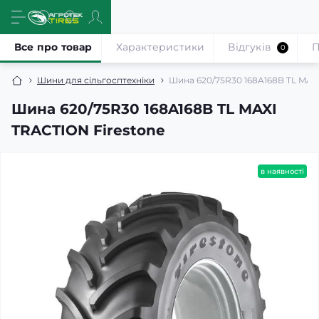
Все про товар
Характеристики
Відгуків
П
0
Шини для сільгосптехніки
Шина 620/75R30 168A168B TL MAX
Шина 620/75R30 168A168B TL MAXI
TRACTION Firestone
в наявності