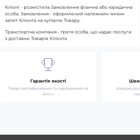
Клієнт - розмістила Замовлення фізична або юридична
особа. Замовлення - оформлений належним чином
запит Клієнта на купівлю Товару.
Транспортна компанія - третя особа, що надає послуги
з доставки Товарів Клієнта
Гарантія якості
Шви
Товар сертифікований та перевірений на
Швидка дост
якість
на