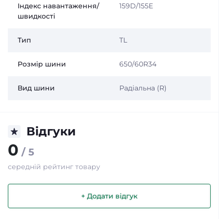
Індекс навантаження/
159D/155E
швидкості
Тип
TL
Розмір шини
650/60R34
Вид шини
Радіальна (R)
Відгуки
0
/ 5
середній рейтинг товару
+ Додати відгук