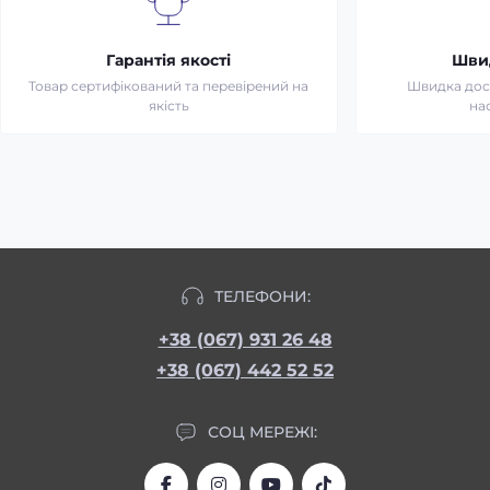
Гарантія якості
Шви
Товар сертифікований та перевірений на
Швидка дост
якість
на
ТЕЛЕФОНИ:
+38 (067) 931 26 48
+38 (067) 442 52 52
СОЦ МЕРЕЖІ: