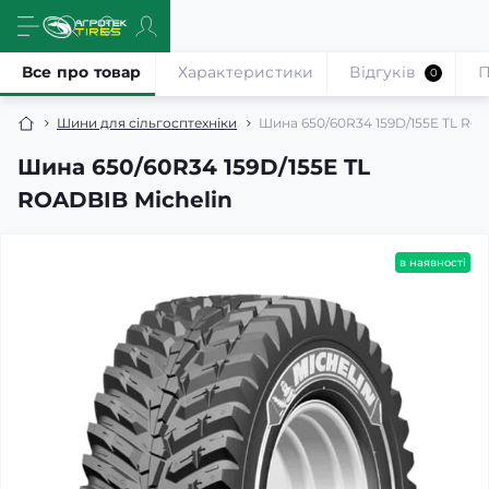
Все про товар
Характеристики
Відгуків
П
0
Шини для сільгосптехніки
Шина 650/60R34 159D/155E TL ROA
Шина 650/60R34 159D/155E TL
ROADBIB Michelin
в наявності