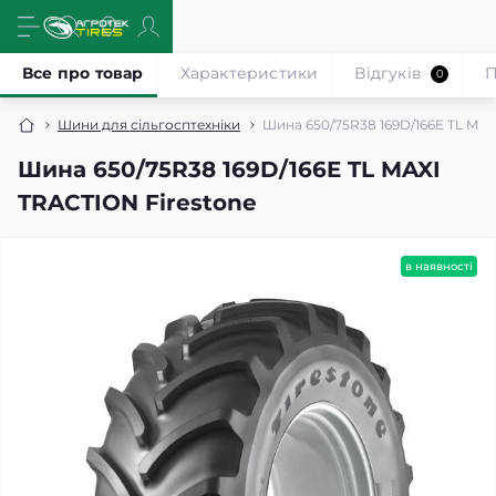
Все про товар
Характеристики
Відгуків
П
0
Шини для сільгосптехніки
Шина 650/75R38 169D/166E TL MAX
Шина 650/75R38 169D/166E TL MAXI
TRACTION Firestone
в наявності