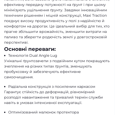
ефективну передачу потужності на ґрунт і при цьому
мінімізують ущільнення ґрунту. Завдяки інноваційним
технічним рішенням і міцній конструкції, Maxi Traction
поєднує високу продуктивність у полі з надійністю й
комфортом на дорогах. Це ідеальний вибір для тих, хто
прагне збільшити врожайність, зменшити витрати на
паливо та зберегти родючість землі у довгостроковій
перспективі.
Основні переваги:
Технологія Dual Angle Lug
Унікальні ґрунтозачепи з подвійним кутом покращують
зчеплення на різних типах ґрунтів, зменшують
пробуксовку й забезпечують ефективне
самоочищення.
Радіальна конструкція з посиленим каркасом
Гарантує стійкість до деформацій, рівномірний
розподіл навантаження та тривалий термін служби
навіть в умовах інтенсивної експлуатації.
Оптимізований малюнок протектора