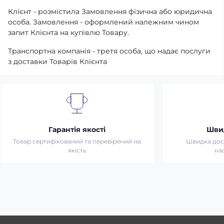
Клієнт - розмістила Замовлення фізична або юридична
особа. Замовлення - оформлений належним чином
запит Клієнта на купівлю Товару.
Транспортна компанія - третя особа, що надає послуги
з доставки Товарів Клієнта
Гарантія якості
Шви
Товар сертифікований та перевірений на
Швидка дост
якість
на