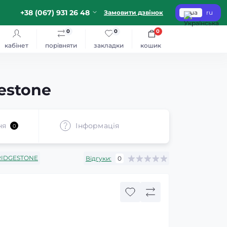
+38 (067) 931 26 48
Замовити дзвінок
ua
ru
0
0
0
кабінет
порівняти
закладки
кошик
estone
ня
Iнформація
0
RIDGESTONE
Відгуки:
0