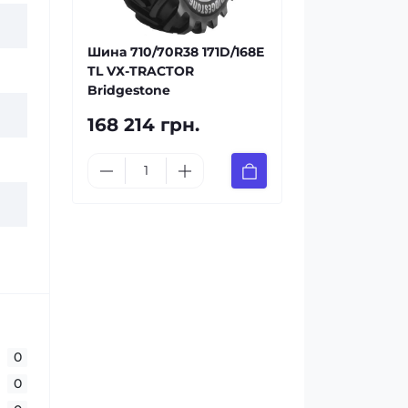
Шина 710/70R38 171D/168E
TL VХ-TRACTOR
Bridgestone
168 214 грн.
0
0