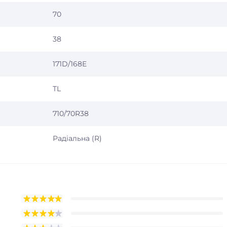
70
38
171D/168E
TL
710/70R38
Радіальна (R)