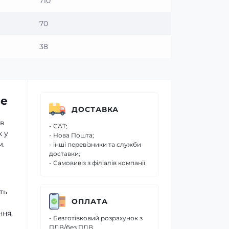
710
70
38
ne
ДОСТАВКА
 в
- САТ;
 у
- Нова Пошта;
м.
- інші перевізники та служби
доставки;
- Самовивіз з філіалів компанії
ть
ОПЛАТА
ння,
- Безготівковий розрахунок з
ПДВ/без ПДВ