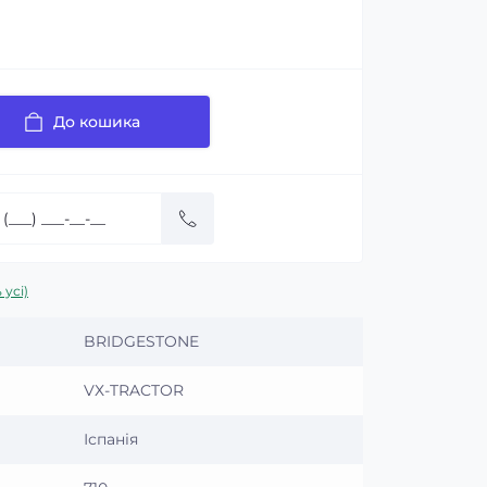
До кошика
 усі)
BRIDGESTONE
VХ-TRACTOR
Іспанія