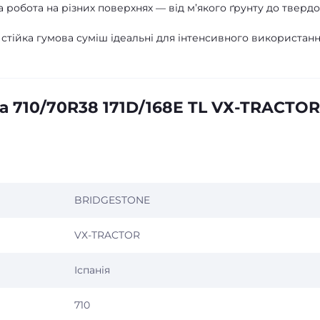
а робота на різних поверхнях — від м’якого ґрунту до тверд
 стійка гумова суміш ідеальні для інтенсивного використанн
а 710/70R38 171D/168E TL VХ-TRACTOR
BRIDGESTONE
VХ-TRACTOR
Іспанія
710