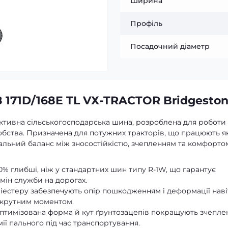
Ширина
Профіль
Посадочний діаметр
 171D/168E TL VХ-TRACTOR Bridgesto
уктивна сільськогосподарська шина, розроблена для роботи
бства. Призначена для потужних тракторів, що працюють як
ідеальний баланс між зносостійкістю, зчепленням та комфорто
0% глибші, ніж у стандартних шин типу R-1W, що гарантує
мін служби на дорогах.
іестеру забезпечують опір пошкодженням і деформації наві
 крутним моментом.
тимізована форма й кут ґрунтозацепів покращують зчепле
ії пального під час транспортування.