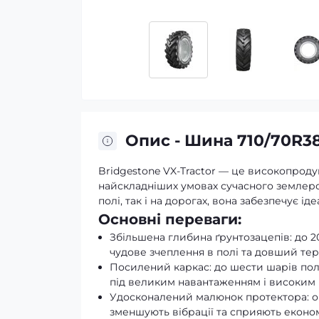
Опис - Шина 710/70R38
Bridgestone VX-Tractor — це високопрод
найскладніших умовах сучасного землеро
полі, так і на дорогах, вона забезпечує 
Основні переваги:
Збільшена глибина ґрунтозацепів: до 2
чудове зчеплення в полі та довший тер
Посилений каркас: до шести шарів пол
під великим навантаженням і високим
Удосконалений малюнок протектора: оп
зменшують вібрації та сприяють економ