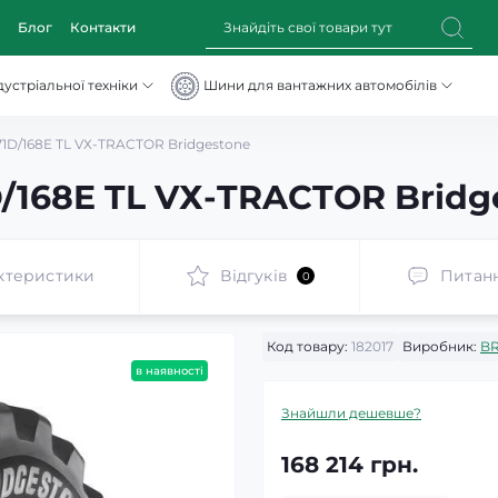
Блог
Контакти
устріальної техніки
Шини для вантажних автомобілів
71D/168E TL VХ-TRACTOR Bridgestone
D/168E TL VХ-TRACTOR Bridg
ктеристики
Відгуків
Питан
0
Код товару:
182017
Виробник:
B
в наявності
Знайшли дешевше?
168 214 грн.