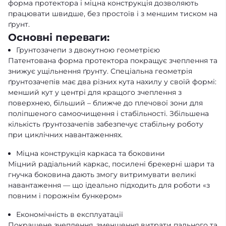
форма протектора і міцна конструкція дозволяють
працювати швидше, без простоїв і з меншим тиском на
ґрунт.
Основні переваги:
Грунтозачепи з двокутною геометрією
Патентована форма протектора покращує зчеплення та
знижує ущільнення ґрунту. Спеціальна геометрія
ґрунтозачепів має два різних кута нахилу у своїй формі:
менший кут у центрі для кращого зчеплення з
поверхнею, більший – ближче до плечової зони для
поліпшеного самоочищення і стабільності. Збільшена
кількість ґрунтозачепів забезпечує стабільну роботу
при циклічних навантаженнях.
Міцна конструкція каркаса та боковини
Міцний радіальний каркас, посилені брекерні шари та
гнучка боковина дають змогу витримувати великі
навантаження — що ідеально підходить для роботи «з
повним і порожнім бункером»
Економічність в експлуатації
Покращене зчеплення, зменшення витрати пального та