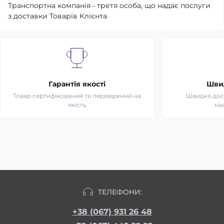
Транспортна компанія - третя особа, що надає послуги
з доставки Товарів Клієнта
Гарантія якості
Шви
Товар сертифікований та перевірений на
Швидка дост
якість
на
ТЕЛЕФОНИ:
+38 (067) 931 26 48