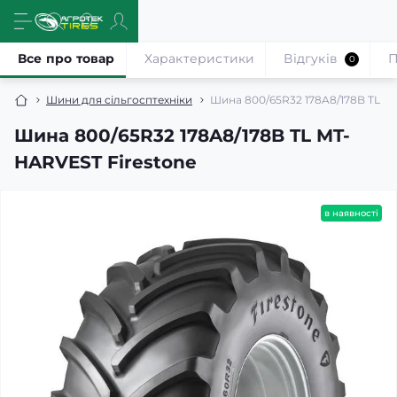
Все про товар
Характеристики
Відгуків
П
0
Шини для сільгосптехніки
Шина 800/65R32 178A8/178B TL M
Шина 800/65R32 178A8/178B TL MT-
HARVEST Firestone
в наявності