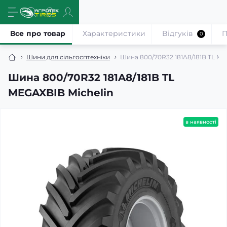
Все про товар
Характеристики
Відгуків
П
0
Шини для сільгосптехніки
Шина 800/70R32 181A8/181B TL ME
Шина 800/70R32 181A8/181B TL
MEGAXBIB Michelin
в наявності