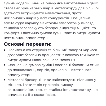
Єдина модель шини на ринку яка виготовлена з двох
сталевих брейкерних шарів металокорду для більшої
здатності витримувати навантаження, проти
нейлонових шарів у всіх конкурентів. Спеціальна
архітектура каркасу з високим заворотом у вигляді
сендвіча забезпечують безпрецендентну міцність та
комфорт. Еластична гумова суміш здатна витримувати
негативний вплив стерні.
Основні переваги:
Посилена конструкція та більший заворот каркаса
дозволяє безпечно працювати з важкою технікою та
витримувати надвисокі навантаження
Спеціальна гумова суміш і посилені боковини стійкі
до пошкоджень, порізів, проколів і негативного
впливу стерні
Металеві брекерні шари забезпечують підвищену
міцність і захист від проколів, високу
вантажопідйомність та стабільність протектору, що
впливає на її зносостійкість