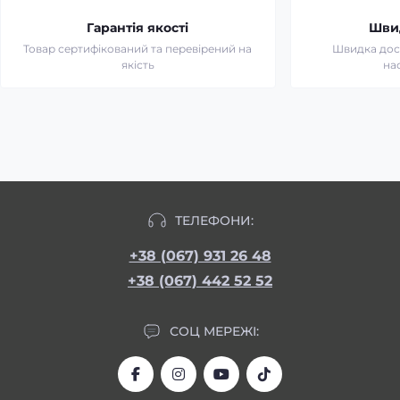
Гарантія якості
Шви
Товар сертифікований та перевірений на
Швидка дост
якість
на
ТЕЛЕФОНИ:
+38 (067) 931 26 48
+38 (067) 442 52 52
СОЦ МЕРЕЖІ: