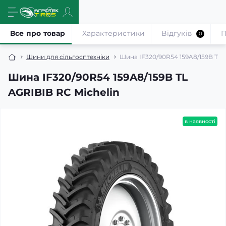
Все про товар
Характеристики
Відгуків
П
0
Шини для сільгосптехніки
Шина IF320/90R54 159A8/159B TL 
Шина IF320/90R54 159A8/159B TL
AGRIBIB RC Michelin
в наявності