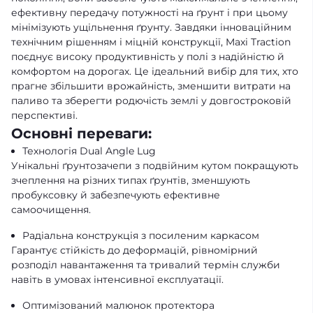
ефективну передачу потужності на ґрунт і при цьому
мінімізують ущільнення ґрунту. Завдяки інноваційним
технічним рішенням і міцній конструкції, Maxi Traction
поєднує високу продуктивність у полі з надійністю й
комфортом на дорогах. Це ідеальний вибір для тих, хто
прагне збільшити врожайність, зменшити витрати на
паливо та зберегти родючість землі у довгостроковій
перспективі.
Основні переваги:
Технологія Dual Angle Lug
Унікальні ґрунтозачепи з подвійним кутом покращують
зчеплення на різних типах ґрунтів, зменшують
пробуксовку й забезпечують ефективне
самоочищення.
Радіальна конструкція з посиленим каркасом
Гарантує стійкість до деформацій, рівномірний
розподіл навантаження та тривалий термін служби
навіть в умовах інтенсивної експлуатації.
Оптимізований малюнок протектора