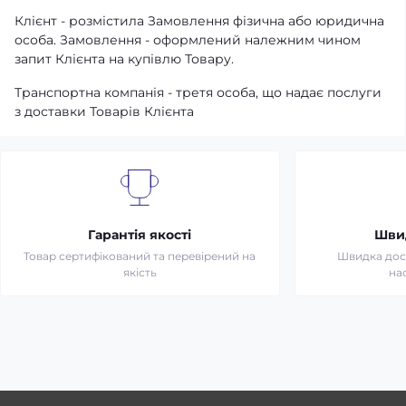
Клієнт - розмістила Замовлення фізична або юридична
особа. Замовлення - оформлений належним чином
запит Клієнта на купівлю Товару.
Транспортна компанія - третя особа, що надає послуги
з доставки Товарів Клієнта
Гарантія якості
Шви
Товар сертифікований та перевірений на
Швидка дост
якість
на