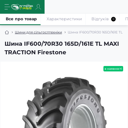
Все про товар
Характеристики
Відгуків
П
0
Шини для сільгосптехніки
Шина IF600/70R30 165D/161E TL M
Шина IF600/70R30 165D/161E TL MAXI
TRACTION Firestone
в наявності