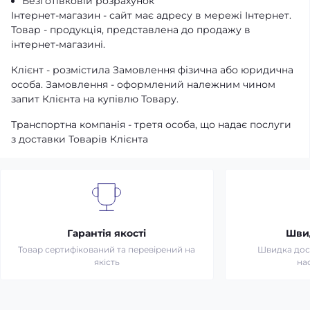
Безготівковій розрахунок
Інтернет-магазин - сайт має адресу в мережі Інтернет.
Товар - продукція, представлена ​​до продажу в
інтернет-магазині.
Клієнт - розмістила Замовлення фізична або юридична
особа. Замовлення - оформлений належним чином
запит Клієнта на купівлю Товару.
Транспортна компанія - третя особа, що надає послуги
з доставки Товарів Клієнта
Гарантія якості
Шви
Товар сертифікований та перевірений на
Швидка дост
якість
на