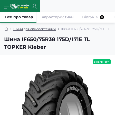
Все про товар
Характеристики
Відгуків
П
0
Шини для сільгосптехніки
Шина IF650/75R38 175D/171E TL T
Шина IF650/75R38 175D/171E TL
TOPKER Kleber
в наявності