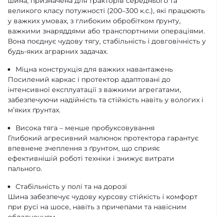
шина, призначена для тракторів середнього та
великого класу потужності (200–300 к.с.), які працюють
у важких умовах, з глибоким обробітком ґрунту,
важкими знаряддями або транспортними операціями.
Вона поєднує чудову тягу, стабільність і довговічність у
будь-яких аграрних задачах.
Міцна конструкція для важких навантажень
Посилений каркас і протектор адаптовані до
інтенсивної експлуатації з важкими агрегатами,
забезпечуючи надійність та стійкість навіть у вологих і
м’яких ґрунтах.
Висока тяга – менше пробуксовування
Глибокий агресивний малюнок протектора гарантує
впевнене зчеплення з ґрунтом, що сприяє
ефективнішій роботі техніки і знижує витрати
пального.
Стабільність у полі та на дорозі
Шина забезпечує чудову курсову стійкість і комфорт
при русі на шосе, навіть з причепами та навісним