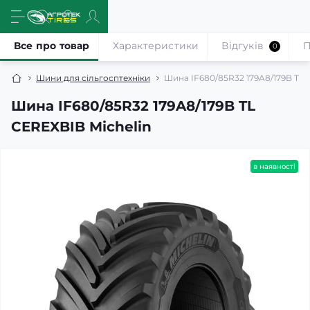
Все про товар
Характеристики
Відгуків
П
0
Шини для сільгосптехніки
Шина IF680/85R32 179A8/179B TL 
Шина IF680/85R32 179A8/179B TL
CEREXBIB Michelin
в наявності