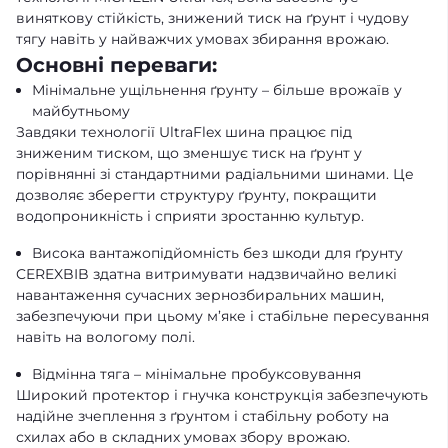
виняткову стійкість, знижений тиск на ґрунт і чудову
тягу навіть у найважчих умовах збирання врожаю.
Основні переваги:
Мінімальне ущільнення ґрунту – більше врожаїв у
майбутньому
Завдяки технології UltraFlex шина працює під
зниженим тиском, що зменшує тиск на ґрунт у
порівнянні зі стандартними радіальними шинами. Це
дозволяє зберегти структуру ґрунту, покращити
водопроникність і сприяти зростанню культур.
Висока вантажопідйомність без шкоди для ґрунту
CEREXBIB здатна витримувати надзвичайно великі
навантаження сучасних зернозбиральних машин,
забезпечуючи при цьому м’яке і стабільне пересування
навіть на вологому полі.
Відмінна тяга – мінімальне пробуксовування
Широкий протектор і гнучка конструкція забезпечують
надійне зчеплення з ґрунтом і стабільну роботу на
схилах або в складних умовах збору врожаю.