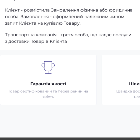
Клієнт - розмістила Замовлення фізична або юридична
особа. Замовлення - оформлений належним чином
запит Клієнта на купівлю Товару.
Транспортна компанія - третя особа, що надає послуги
з доставки Товарів Клієнта
Гарантія якості
Шви
Товар сертифікований та перевірений на
Швидка дост
якість
на